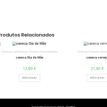
Produtos Relacionados
Canecas
,
Lembranças
,
Produtos Personalizados
Canecas
,
Produtos Perso
caneca Dia da Mãe
caneca cervej
12,90
€
21,90
€
Adicionar
Adicionar