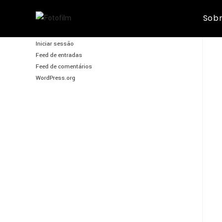
Skip
Sobr
to
FotoFilm
content
Iniciar sessão
Feed de entradas
Feed de comentários
WordPress.org