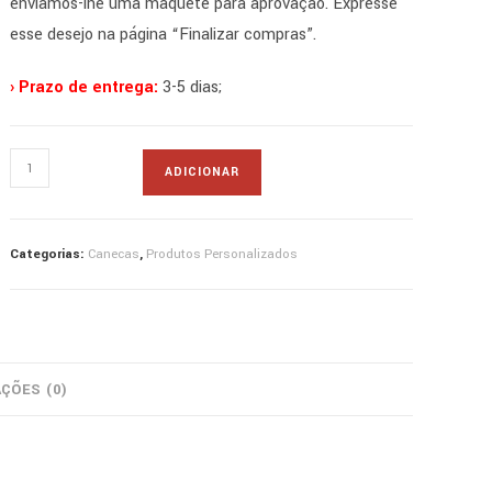
enviamos-lhe uma maquete para aprovação. Expresse
esse desejo na página “Finalizar compras”.
› Prazo de entrega:
3-5 dias;
Quantidade
ADICIONAR
de
caneca
mágica
Categorias:
Canecas
,
Produtos Personalizados
AÇÕES (0)