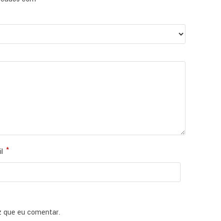
*
il
z que eu comentar.