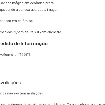
 Caneca mágica em cerâmica preta.
quecendo a caneca aparece a imagem.
 caneca em cerâmica;
 medidas: 9,5cm altura x 8,2cm diâmetro
Pedido de Informação
wpforms id=”1696″]
Avaliações
inda não existem avaliações.
 seu endereço de email não será publicado.
Campos obrigatórios m