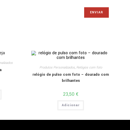
nalizados
Produtos Personalizados
,
Relógios com foto
a
relógio de pulso com foto – dourado com
brilhantes
23,50
€
Adicionar