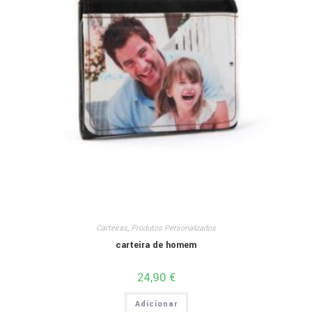
Carteiras
,
Produtos Personalizados
carteira de homem
24,90
€
Adicionar