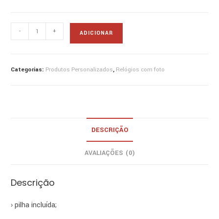
Quantidade
-
+
ADICIONAR
de
relógio
de
Categorias:
Produtos Personalizados
,
Relógios com foto
pulso
preto
com
foto
DESCRIÇÃO
AVALIAÇÕES (0)
Descrição
› pilha incluída;