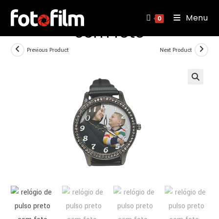
relógio de pulso preto
Skip
Menu
to
0
com foto
content
Previous Product
Next Product
🔍