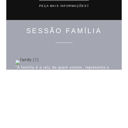
PEÇA MAIS INFORMAÇÕES
SESSÃO FAMÍLIA
"A família é a raíz de quem somos, representa o
amor que recebemos e a alegria do que
vivemos."
Marque uma sessão fotográfica e registe o melhor
que temos - a nossa família!