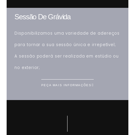
Sessão De Grávida
Disponibilizamos uma variedade de adereços
para tornar a sua sessão única e irrepetível;
A sessão poderá ser realizada em estúdio ou
no exterior;
PEÇA MAIS INFORMAÇÕES