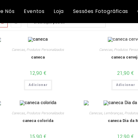
Produtos Personalizados
e Nós
Eventos
Loja
Sessões Fotográficas
Canecas
,
Produtos Personalizados
Canecas
,
Produtos Perso
caneca
caneca cervej
12,90
€
21,90
€
Adicionar
Adicionar
Canecas
,
Produtos Personalizados
Canecas
,
Lembranças
,
Produtos
caneca colorida
caneca Dia da 
15,90
€
12,90
€