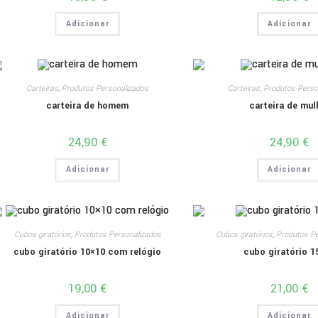
Adicionar
Adicionar
Carteiras
,
Produtos Personalizados
Carteiras
,
Produtos Perso
carteira de homem
carteira de mul
24,90
€
24,90
€
Adicionar
Adicionar
Cubos giratórios
,
Produtos Personalizados
Cubos giratórios
,
Produtos Pe
cubo giratório 10×10 com relógio
cubo giratório 1
19,00
€
21,00
€
Adicionar
Adicionar