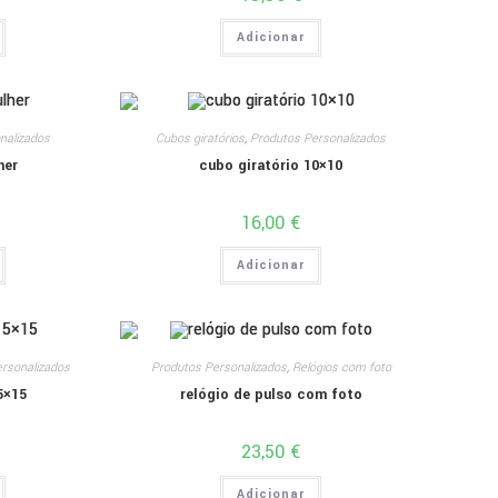
Adicionar
nalizados
Cubos giratórios
,
Produtos Personalizados
her
cubo giratório 10×10
16,00
€
Adicionar
rsonalizados
Produtos Personalizados
,
Relógios com foto
5×15
relógio de pulso com foto
23,50
€
Adicionar