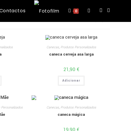
Contactos
Toggle
0
VIEW:
12
24
ALL
website
nalizados
Canecas
,
Produtos Personalizados
search
a
caneca cerveja asa larga
21,90
€
Adicionar
 Personalizados
Canecas
,
Produtos Personalizados
Mãe
caneca mágica
19,90
€