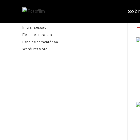
Skip
Sobr
to
FotoFilm
content
Iniciar sessão
Feed de entradas
Feed de comentários
WordPress.org