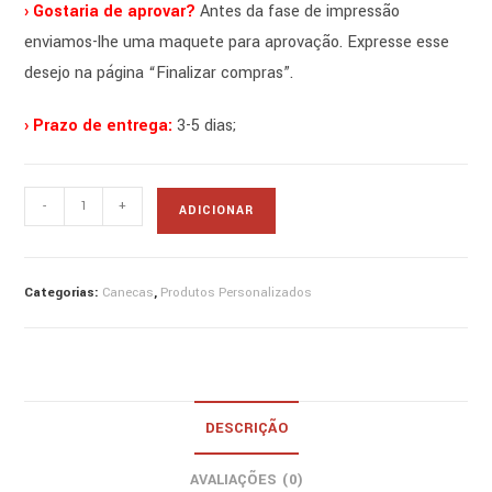
› Gostaria de aprovar?
Antes da fase de impressão
enviamos-lhe uma maquete para aprovação. Expresse esse
desejo na página “Finalizar compras”.
› Prazo de entrega:
3-5 dias;
Quantidade
-
+
ADICIONAR
de
caneca
cerveja
Categorias:
Canecas
,
Produtos Personalizados
asa
larga
DESCRIÇÃO
AVALIAÇÕES (0)