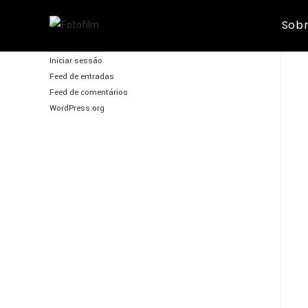
rel
Skip
Sobr
to
FotoFilm
content
Iniciar sessão
Feed de entradas
Feed de comentários
WordPress.org