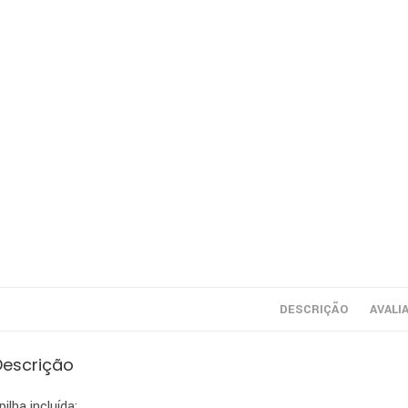
DESCRIÇÃO
AVALI
Descrição
 pilha incluída;