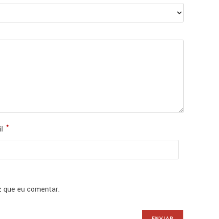
*
il
z que eu comentar.