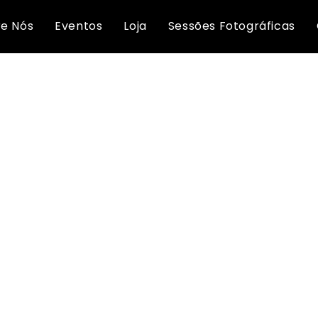
ógio de pulso prateado com 
e Nós
Eventos
Loja
Sessões Fotográficas