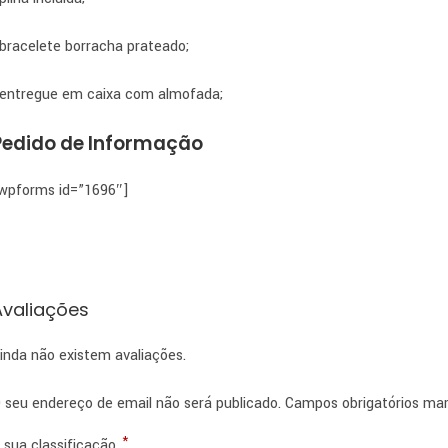
 bracelete borracha prateado;
 entregue em caixa com almofada;
Pedido de Informação
wpforms id=”1696″]
Avaliações
inda não existem avaliações.
 seu endereço de email não será publicado.
Campos obrigatórios m
*
 sua classificação