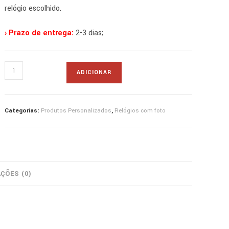
relógio escolhido.
› Prazo de entrega:
2-3 dias;
Quantidade
ADICIONAR
de
relógio
de
Categorias:
Produtos Personalizados
,
Relógios com foto
pulso
prateado
com
foto
AÇÕES (0)