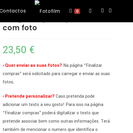
foto
Contactos
Toggle
0
relógio de pulso prateado
com foto
website
23,50
€
search
› Quer enviar as suas fotos?
Na página “Finalizar
compras” será solicitado para carregar e enviar as suas
fotos;
› Pretende personalizar?
Caso pretenda pode
adicionar um texto a seu gosto! Para isso na página
“Finalizar compras” poderá digitalizar o texto que
pretende associar bem como outras informações. Terá
também de mencionar o numero que identifica o