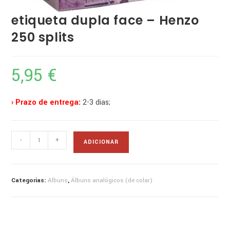
etiqueta dupla face – Henzo
250 splits
5,95
€
› Prazo de entrega:
2-3 dias;
Quantidade
-
+
ADICIONAR
de
etiqueta
dupla
Categorias:
Albuns
,
Álbuns analógicos (de colar)
face
-
Henzo
250