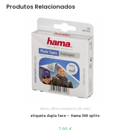
Produtos Relacionados
Albuns
,
Álbuns analógicos (de colar)
etiqueta dupla face – Hama 500 splits
7,95
€