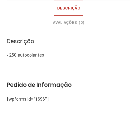
splits
DESCRIÇÃO
AVALIAÇÕES (0)
Descrição
› 250 autocolantes
Pedido de Informação
[wpforms id=”1696″]