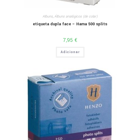
Albuns
,
Álbuns analógicos (de colar)
etiqueta dupla face – Hama 500 splits
7,95
€
Adicionar