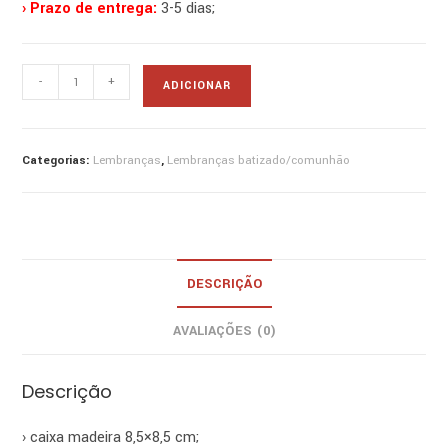
› Prazo de entrega:
3-5 dias;
Quantidade
-
+
ADICIONAR
de
caixa
madeira
Categorias:
Lembranças
,
Lembranças batizado/comunhão
menino
DESCRIÇÃO
AVALIAÇÕES (0)
Descrição
› caixa madeira 8,5×8,5 cm;