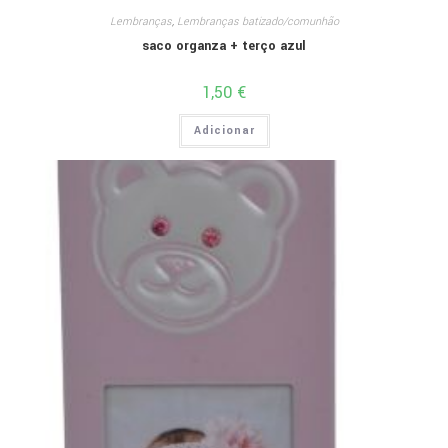
Lembranças
,
Lembranças batizado/comunhão
saco organza + terço azul
1,50
€
Adicionar