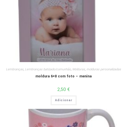
Lembranças
,
Lembranças batizado/comunhão
,
Molduras
,
molduras personalizadas
moldura 6×8 com foto – menina
2,50
€
Adicionar