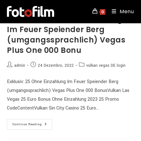
vulkan vegas DE login
Skip
Menu
to
0
Exklusiv: 25 Ohne Einzahlung
content
Im Feuer Speiender Berg
(umgangssprachlich) Vegas
Plus One 000 Bonu
Post
Post
Post
admin
24 Dezembro, 2022
vulkan vegas DE login
author:
published:
category:
Exklusiv: 25 Ohne Einzahlung Im Feuer Speiender Berg
(umgangssprachlich) Vegas Plus One 000 BonusVulkan Las
Vegas 25 Euro Bonus Ohne Einzahlung 2023 25 Promo
CodeContentVulkan Sin City Casino 25 Euro…
Exklusiv:
Continue Reading
25
Ohne
Einzahlung