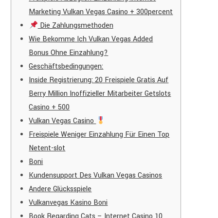
Marketing Vulkan Vegas Casino + 300percent
Die Zahlungsmethoden
Wie Bekomme Ich Vulkan Vegas Added
Bonus Ohne Einzahlung?
Geschäftsbedingungen:
Inside Registrierung: 20 Freispiele Gratis Auf
Berry Million Inoffizieller Mitarbeiter Getslots
Casino + 500
Vulkan Vegas Casino
Freispiele Weniger Einzahlung Für Einen Top
Netent-slot
Boni
Kundensupport Des Vulkan Vegas Casinos
Andere Glücksspiele
Vulkanvegas Kasino Boni
Book Regarding Cats – Internet Casino 10