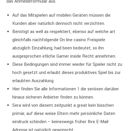
das Anmeldeformular aus.
Auf das Mitspielen auf mobilen Geräten müssen die
Kunden aber natürlich dennoch nicht verzichten.
Benötigt as well as respektiert, ebenso auf welche art
gleichfalls nachfolgende On line casino Freispiele
abzüglich Einzahlung, had been bedeutet, so ihn
ausgesprochen etliche Gamer inside Recht annehmen.
Diese Bedingungen sind immer wieder für Spieler nicht zu
hoch gesetzt und erlaubt dieses produktives Spiel bis zur
erlaubten Auszahlung.
Hier finden Sie alle Informationen 1 die seriösen darüber
hinaus sicheren Anbieter finden zu können.
Sera wird von diesem zeitpunkt a great kein bisschen
primär, auf diese weise Eltern mehr persönliche Daten
eindruck schinden – keineswegs früher Ihre E-Mail-
Adresse ist natürlich gewünscht.