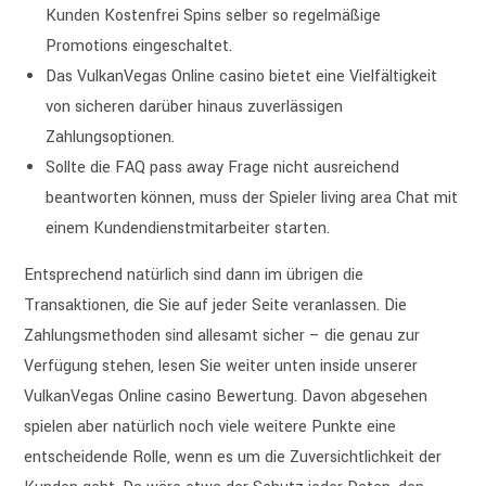
Kunden Kostenfrei Spins selber so regelmäßige
Promotions eingeschaltet.
Das VulkanVegas Online casino bietet eine Vielfältigkeit
von sicheren darüber hinaus zuverlässigen
Zahlungsoptionen.
Sollte die FAQ pass away Frage nicht ausreichend
beantworten können, muss der Spieler living area Chat mit
einem Kundendienstmitarbeiter starten.
Entsprechend natürlich sind dann im übrigen die
Transaktionen, die Sie auf jeder Seite veranlassen. Die
Zahlungsmethoden sind allesamt sicher – die genau zur
Verfügung stehen, lesen Sie weiter unten inside unserer
VulkanVegas Online casino Bewertung. Davon abgesehen
spielen aber natürlich noch viele weitere Punkte eine
entscheidende Rolle, wenn es um die Zuversichtlichkeit der