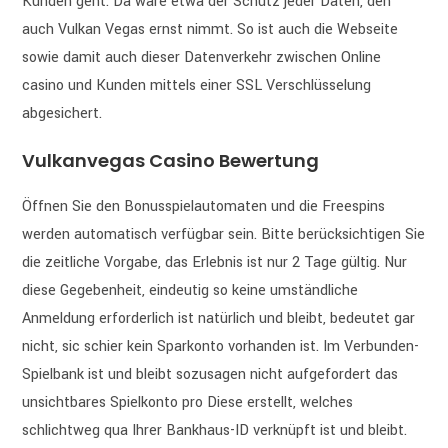
Kunden geht. Da wäre etwa der Schutz jeder Daten, den
auch Vulkan Vegas ernst nimmt. So ist auch die Webseite
sowie damit auch dieser Datenverkehr zwischen Online
casino und Kunden mittels einer SSL Verschlüsselung
abgesichert.
Vulkanvegas Casino Bewertung
Öffnen Sie den Bonusspielautomaten und die Freespins
werden automatisch verfügbar sein. Bitte berücksichtigen Sie
die zeitliche Vorgabe, das Erlebnis ist nur 2 Tage gültig. Nur
diese Gegebenheit, eindeutig so keine umständliche
Anmeldung erforderlich ist natürlich und bleibt, bedeutet gar
nicht, sic schier kein Sparkonto vorhanden ist. Im Verbunden-
Spielbank ist und bleibt sozusagen nicht aufgefordert das
unsichtbares Spielkonto pro Diese erstellt, welches
schlichtweg qua Ihrer Bankhaus-ID verknüpft ist und bleibt.