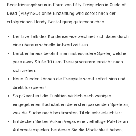
Registrierungsbonus in Form von fifty Freispielen in Guide of
Dead (Play’nGO) ohne Einzahlung wird sofort nach der
erfolgreichen Handy-Bestätigung gutgeschrieben.
Der Live Talk des Kundenservice zeichnet sich dabei durch
eine überaus schnelle Antwortzeit aus.
Darüber hinaus belohnt man insbesondere Spieler, welche
pass away Stufe 10 i am Treueprogramm erreicht nach
sich ziehen.
Neue Kunden können die Freispiele somit sofort sinn und
direkt losspielen!
So pr?sentiert die Funktion wirklich nach wenigen
eingegebenen Buchstaben die ersten passenden Spiele an,
was die Suche nach bestimmten Titeln sehr erleichtert.
Entdecken Sie bei Vulkan Vegas eine vielfältige Palette an
Automatenspielen, bei denen Sie die Möglichkeit haben,