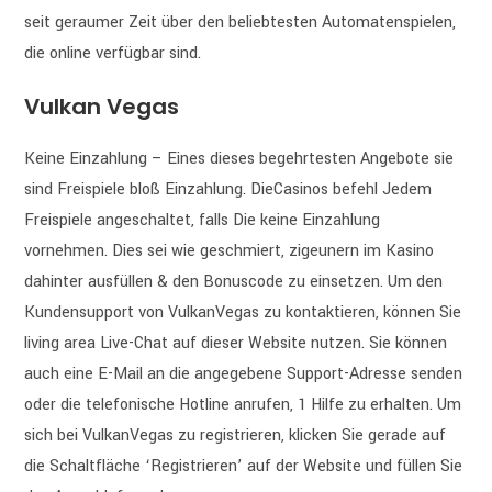
seit geraumer Zeit über den beliebtesten Automatenspielen,
die online verfügbar sind.
Vulkan Vegas
Keine Einzahlung – Eines dieses begehrtesten Angebote sie
sind Freispiele bloß Einzahlung. DieCasinos befehl Jedem
Freispiele angeschaltet, falls Die keine Einzahlung
vornehmen. Dies sei wie geschmiert, zigeunern im Kasino
dahinter ausfüllen & den Bonuscode zu einsetzen. Um den
Kundensupport von VulkanVegas zu kontaktieren, können Sie
living area Live-Chat auf dieser Website nutzen. Sie können
auch eine E-Mail an die angegebene Support-Adresse senden
oder die telefonische Hotline anrufen, 1 Hilfe zu erhalten. Um
sich bei VulkanVegas zu registrieren, klicken Sie gerade auf
die Schaltfläche ‘Registrieren’ auf der Website und füllen Sie