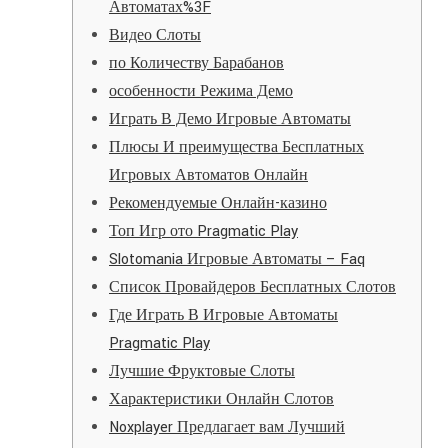
Автоматах%3F
Видео Слоты
по Количеству Барабанов
особенности Режима Демо
Играть В Демо Игровые Автоматы
Плюсы И преимущества Бесплатных
Игровых Автоматов Онлайн
Рекомендуемые Онлайн-казино
Топ Игр ото Pragmatic Play
Slotomania Игровые Автоматы – Faq
Список Провайдеров Бесплатных Слотов
Где Играть В Игровые Автоматы
Pragmatic Play
Лучшие Фруктовые Слоты
Характеристики Онлайн Слотов
Noxplayer Предлагает вам Лучший