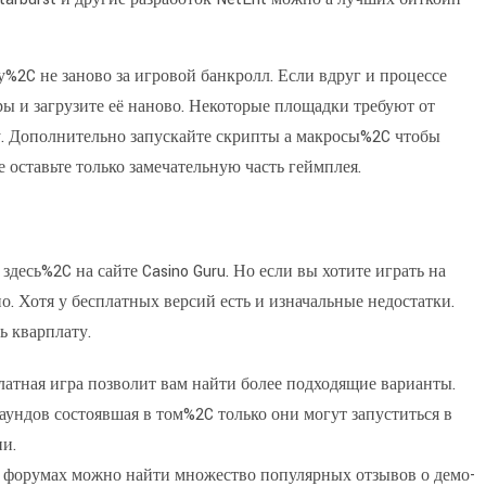
%2C не заново за игровой банкролл. Если вдруг и процессе
ры и загрузите её наново. Некоторые площадки требуют от
у. Дополнительно запускайте скрипты а макросы%2C чтобы
 оставьте только замечательную часть геймплея.
десь%2C на сайте Casino Guru. Но если вы хотите играть на
 Хотя у бесплатных версий есть и изначальные недостатки.
 кварплату.
атная игра позволит вам найти более подходящие варианты.
ундов состоявшая в том%2C только они могут запуститься в
и.
 форумах можно найти множество популярных отзывов о демо-