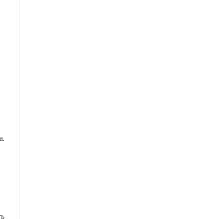
а.
ть