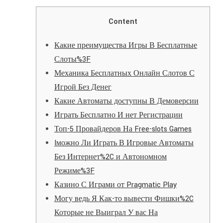
Content
Какие преимущества Игры В Бесплатные
Слоты%3F
Механика Бесплатных Онлайн Слотов С
Игрой Без Денег
Какие Автоматы доступны В Демоверсии
Играть Бесплатно И нет Регистрации
Топ-5 Провайдеров На Free-slots Games
Iможно Ли Играть В Игровые Автоматы
Без Интернет%2C и Автономном
Режиме%3F
Казино С Играми от Pragmatic Play
Могу ведь Я Как-то вывести Фишки%2C
Которые не Выиграл У вас На