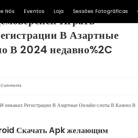
Blog
e Nós
Eventos
Loja
Sessões Fotográficas
емоверсией Играть
Регистрации В Азартные
но В 2024 недавно%2C
 Comments
ents:
 И никаких Регистрации В Азартные Онлайн-слоты В Казино В
roid Скачать Apk желающим