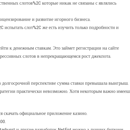
ственных слотов%2C которые никак не связаны с являлись
лицензирование и развитие игорного бизнеса.
C испытать слот%2C же есть изучить только подробности и
йти к денежным ставкам. Это займет регистрации на сайте
грессивных слотов в непрекращающемся рост джекпота.
 долгосрочной перспективе сумма ставки превышала выигрыш.
тратегии практически невозможно. Хотя некоторым важно имееш
я скачать официальное приложение казино.
00.
tarburst и другие разработок NetEnt можно а лучших биткоин