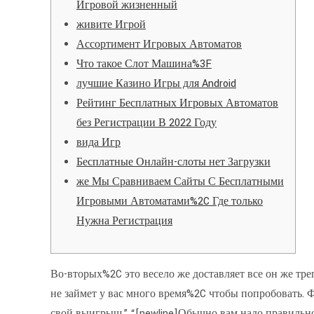
Игровой жизненный
живите Игрой
Ассортимент Игровых Автоматов
Что такое Слот Машина%3F
лучшие Казино Игры для Android
Рейтинг Бесплатных Игровых Автоматов
без Регистрации В 2022 Году
вида Игр
Бесплатные Онлайн-слоты нет Загрузки
же Мы Сравниваем Сайты С Бесплатными
Игровыми Автоматами%2C Где только
Нужна Регистрация
Во-вторых%2C это весело же доставляет все он же тр
не займет у вас много время%2C чтобы попробовать. 
свой выигрыш.” “[newline]Обычно вам надо правильно