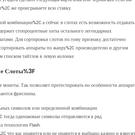
т%2C же проигрываете всю ставку.
ой комбинации%2C а сейчас в слотах есть возможность отдавать
одержит стопроцентные хиты остального легендарных
атами. Для сортировки слотов по тому признаку достаточно
тсортировать аппараты по жанру%2C производителю и другим
м списком тайтлов в левую колонке.
ые Слоты%3F
 монеты. Так позволяет протестировать но особенности аппарат
ываются фриспины.
ьных символов или определенной комбинации.
тогда одинаковые символы отправляются в ряд.
а технологии Flash.
C что вас нравится или не нравится в выбрано казино и взвеси