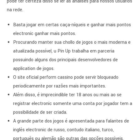
pode ter certeza disso se ler as análises para nossos usuários
na rede.
Basta jogar em certas caça-níqueis e ganhar mais pontos
electronic ganhar mais pontos.
Procurando manter sua chollo de jogos o mais moderna e
atualizada possível, u Pin Up trabalha em parceria
possuindo alguns dos principais desenvolvedores de
application de jogos.
O site oficial perform cassino pode servir bloqueado
periodicamente por razões mais importantes.
Além disso, é imprecindible ter 18 anos ou mais ao se
registrar electronic somente uma conta por jogador tem a
possibilidade de ser criada.
A grande parte dos jogos é apresentada para falantes de
inglês electronic de russo, contudo italiano, turco,
português ou alemão são outras das opções possíveis.