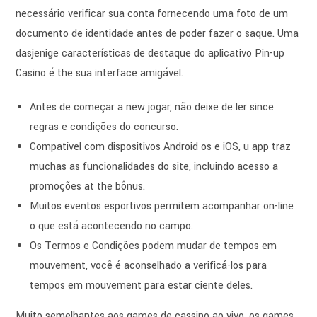
necessário verificar sua conta fornecendo uma foto de um
documento de identidade antes de poder fazer o saque. Uma
dasjenige características de destaque do aplicativo Pin-up
Casino é the sua interface amigável.
Antes de começar a new jogar, não deixe de ler since
regras e condições do concurso.
Compatível com dispositivos Android os e iOS, u app traz
muchas as funcionalidades do site, incluindo acesso a
promoções at the bônus.
Muitos eventos esportivos permitem acompanhar on-line
o que está acontecendo no campo.
Os Termos e Condições podem mudar de tempos em
mouvement, você é aconselhado a verificá-los para
tempos em mouvement para estar ciente deles.
Muito semelhantes aos games de cassino ao vivo, os games