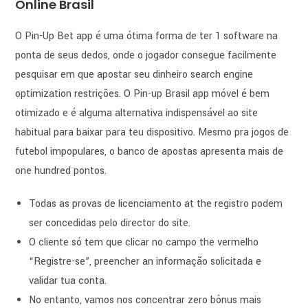
Online Brasil
O Pin-Up Bet app é uma ótima forma de ter 1 software na
ponta de seus dedos, onde o jogador consegue facilmente
pesquisar em que apostar seu dinheiro search engine
optimization restrições. O Pin-up Brasil app móvel é bem
otimizado e é alguma alternativa indispensável ao site
habitual para baixar para teu dispositivo. Mesmo pra jogos de
futebol impopulares, o banco de apostas apresenta mais de
one hundred pontos.
Todas as provas de licenciamento at the registro podem
ser concedidas pelo director do site.
O cliente só tem que clicar no campo the vermelho
“Registre-se”, preencher an informação solicitada e
validar tua conta.
No entanto, vamos nos concentrar zero bônus mais