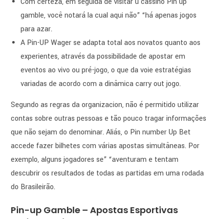
Com certeza, em seguida de visitar u cassino Pin up
gamble, você notará la cual aqui não” “há apenas jogos
para azar.
A Pin-UP Wager se adapta total aos novatos quanto aos
experientes, através da possibilidade de apostar em
eventos ao vivo ou pré-jogo, o que da voie estratégias
variadas de acordo com a dinâmica carry out jogo.
Segundo as regras da organizacion, não é permitido utilizar
contas sobre outras pessoas e tão pouco tragar informações
que não sejam do denominar. Aliás, o Pin number Up Bet
accede fazer bilhetes com várias apostas simultâneas. Por
exemplo, alguns jogadores se” “aventuram e tentam
descubrir os resultados de todas as partidas em uma rodada
do Brasileirão.
Pin-up Gamble – Apostas Esportivas