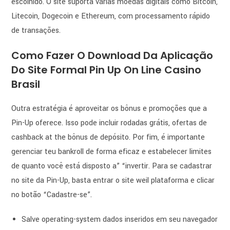
escolhido. O site suporta várias moedas digitais como Bitcoin,
Litecoin, Dogecoin e Ethereum, com processamento rápido
de transações.
Como Fazer O Download Da Aplicação
Do Site Formal Pin Up On Line Casino
Brasil
Outra estratégia é aproveitar os bônus e promoções que a
Pin-Up oferece. Isso pode incluir rodadas grátis, ofertas de
cashback at the bônus de depósito. Por fim, é importante
gerenciar teu bankroll de forma eficaz e estabelecer limites
de quanto você está disposto a” “invertir. Para se cadastrar
no site da Pin-Up, basta entrar o site weil plataforma e clicar
no botão “Cadastre-se”.
Salve operating-system dados inseridos em seu navegador