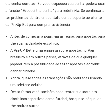
e a senha corretos. Se você esqueceu sua senha, poderá usar
a função “Esqueci the senha” para redefini-la. Se continuar a
ter problemas, dentre em contato com o suporte ao cliente
da Pin-Up Bet para comprar assistência.
Antes de começar a jogar, leia as regras para apostas para
the sua modalidade escolhida.
A Pin-UP Bet é uma empresa sobre apostas no País
brasileiro e em outros países, através da que qualquer
jogador tem a possibilidade de fazer apostas electronic
ganhar dinheiro.
Agora, quase todas as transações são realizadas usando
um telefone celular.
Desta forma você também pode tentar sua sorte em
disciplinas esportivas como futebol, basquete, hóquei at
the muitas outras.