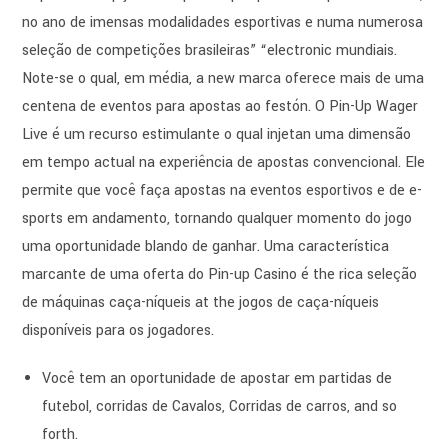
no ano de imensas modalidades esportivas e numa numerosa
seleção de competições brasileiras” “electronic mundiais.
Note-se o qual, em média, a new marca oferece mais de uma
centena de eventos para apostas ao festón. O Pin-Up Wager
Live é um recurso estimulante o qual injetan uma dimensão
em tempo actual na experiência de apostas convencional. Ele
permite que você faça apostas na eventos esportivos e de e-
sports em andamento, tornando qualquer momento do jogo
uma oportunidade blando de ganhar. Uma característica
marcante de uma oferta do Pin-up Casino é the rica seleção
de máquinas caça-níqueis at the jogos de caça-níqueis
disponíveis para os jogadores.
Você tem an oportunidade de apostar em partidas de
futebol, corridas de Cavalos, Corridas de carros, and so
forth.