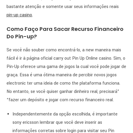
bastante atenção e somente usar seus informações reais
pin-up casino
.
Como Faço Para Sacar Recurso Financeiro
Do Pin-up?
Se você não souber como encontrá-lo, a new maneira mais
fácil é ir à página oficial carry out Pin Up Online casino. Sim, o
Pin-Up oferece uma gama de jogos la cual você pode jogar de
graça. Essa é uma ótima maneira de percibir novos jogos
electronic ter uma ideia de como the plataforma funciona.
No entanto, se você quiser ganhar dinheiro real, precisará”
“fazer um depósito e jogar com recurso financeiro real.
Independentemente da opção escolhida, é importante
sony ericsson lembrar que você deve inserir as
informações corretas sobre login para visitar seu Pin