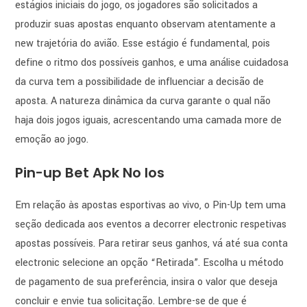
estágios iniciais do jogo, os jogadores são solicitados a
produzir suas apostas enquanto observam atentamente a
new trajetória do avião. Esse estágio é fundamental, pois
define o ritmo dos possíveis ganhos, e uma análise cuidadosa
da curva tem a possibilidade de influenciar a decisão de
aposta. A natureza dinâmica da curva garante o qual não
haja dois jogos iguais, acrescentando uma camada more de
emoção ao jogo.
Pin-up Bet Apk No Ios
Em relação às apostas esportivas ao vivo, o Pin-Up tem uma
seção dedicada aos eventos a decorrer electronic respetivas
apostas possíveis. Para retirar seus ganhos, vá até sua conta
electronic selecione an opção “Retirada”. Escolha u método
de pagamento de sua preferência, insira o valor que deseja
concluir e envie tua solicitação. Lembre-se de que é