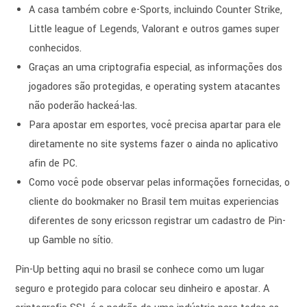
A casa também cobre e-Sports, incluindo Counter Strike,
Little league of Legends, Valorant e outros games super
conhecidos.
Graças an uma criptografia especial, as informações dos
jogadores são protegidas, e operating system atacantes
não poderão hackeá-las.
Para apostar em esportes, você precisa apartar para ele
diretamente no site systems fazer o ainda no aplicativo
afin de PC.
Como você pode observar pelas informações fornecidas, o
cliente do bookmaker no Brasil tem muitas experiencias
diferentes de sony ericsson registrar um cadastro de Pin-
up Gamble no sítio.
Pin-Up betting aqui no brasil se conhece como um lugar
seguro e protegido para colocar seu dinheiro e apostar. A