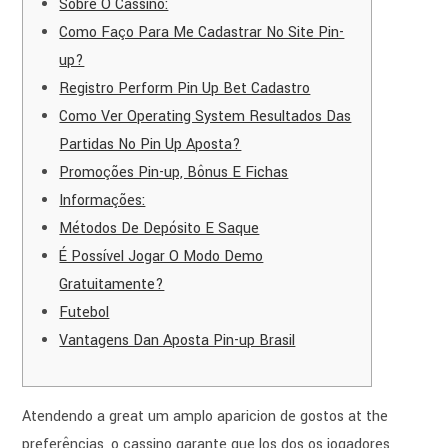
Sobre O Cassino:
Como Faço Para Me Cadastrar No Site Pin-
up?
Registro Perform Pin Up Bet Cadastro
Como Ver Operating System Resultados Das
Partidas No Pin Up Aposta?
Promoções Pin-up, Bônus E Fichas
Informações:
Métodos De Depósito E Saque
É Possível Jogar O Modo Demo
Gratuitamente?
Futebol
Vantagens Dan Aposta Pin-up Brasil
Atendendo a great um amplo aparicion de gostos at the
preferências, o cassino garante que los dos os jogadores