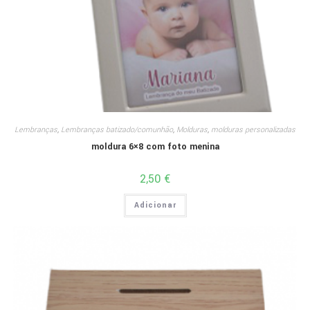
Lembranças
,
Lembranças batizado/comunhão
,
Molduras
,
molduras personalizadas
moldura 6×8 com foto menina
2,50
€
Adicionar