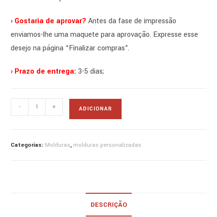
› Gostaria de aprovar?
Antes da fase de impressão
enviamos-lhe uma maquete para aprovação. Expresse esse
desejo na página “Finalizar compras”.
› Prazo de entrega:
3-5 dias;
Quantidade
-
+
ADICIONAR
de
moldura
mealheiro
Categorias:
Molduras
,
molduras personalizadas
madeira
branca
-
20x20
DESCRIÇÃO