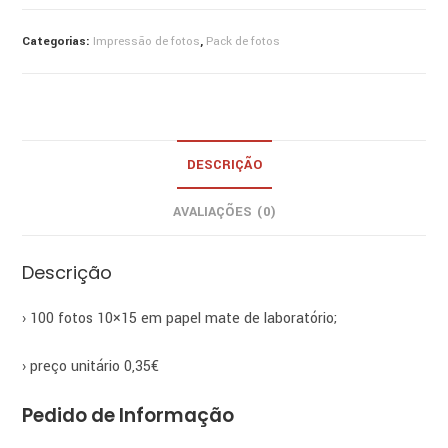
100
fotos
Categorias:
Impressão de fotos
,
Pack de fotos
10x15
DESCRIÇÃO
AVALIAÇÕES (0)
Descrição
› 100 fotos 10×15 em papel mate de laboratório;
› preço unitário 0,35€
Pedido de Informação