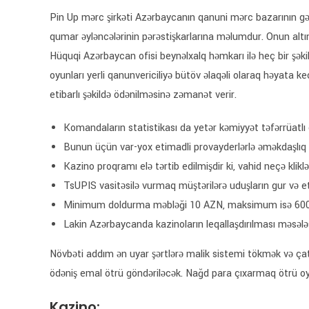
Pin Up mərc şirkəti Azərbaycanın qanuni mərc bazarının g
qumar əyləncələrinin pərəstişkarlarına məlumdur. Onun altınd
Hüquqi Azərbaycan ofisi beynəlxalq həmkarı ilə heç bir şək
oyunları yerli qanunvericiliyə bütöv əlaqəli olaraq həyata ke
etibarlı şəkildə ödənilməsinə zəmanət verir.
Komandaların statistikası da yetər kəmiyyət təfərrüat
Bunun üçün var-yox etimadli provayderlərlə əməkdaşlıq 
Kazino proqramı elə tərtib edilmişdir ki, vahid neçə kliklə
TsUPIS vasitəsilə vurmaq müştərilərə uduşların gur və et
Minimum doldurma məbləği 10 AZN, maksimum isə 600
Lakin Azərbaycanda kazinoların leqallaşdırılması məsələsi
Növbəti addım ən uyar şərtlərə malik sistemi tökmək və çat
ödəniş emal ötrü göndəriləcək. Nağd para çıxarmaq ötrü o
Kazino: