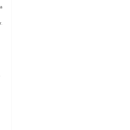
ra
r.
a