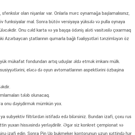
ri, sfenkslər olan nişanlar var. Onlarla mərc oynamağa başlamalısınız,
tiv funksiyalar mal. Sonra bütöv versiyaya yüksələ və pulla oynaya
rüləcəkdir. Onu cəld karta və ya başqa ödəniş aləti vasitəsilə çıxarmaq
ki Azərbaycan ştatlarının qumarla bağlı fəaliyyətləri tənzimləyən öz
n böyük mükafat fondundan artıq uduşlar əldə etmək imkanı mülk.
susiyyətlərini, eləcə də oyun avtomatlarının aspektlərini özbaşina
əkdir.
lamaları tələb olunacaq.
nra onu dəyişdirmək mümkün yox.
a subyektiv filtrlərdən istifadə edə bilərsiniz. Bundan izafi, çoxu rus
ttin yuxarı hissəsində yerləşdirilir. Əgər siz konkret çempionat və
məsinə izafi edin. Sonra Pin Up bukmeker kontorunun uzun xəttində hər