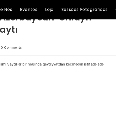
Blog
e Nós
Eventos
Loja
Sessões Fotográficas
 Azerbaycan ️ Onlayn
aytı
st
0 Comments
mments:
əsmi Saytı
Hər bir maşında qeydiyyatdan keçmədən istifadə edə