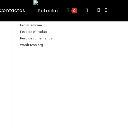
Contactos
Toggle
0
FotoFilm
Iniciar sessão
website
Feed de entradas
Feed de comentários
WordPress.org
search