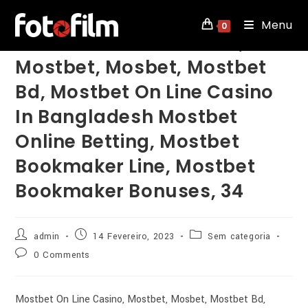
Blog
Skip
Menu
to
0
Mostbet On Line Casino,
content
Mostbet, Mosbet, Mostbet
Bd, Mostbet On Line Casino
In Bangladesh Mostbet
Online Betting, Mostbet
Bookmaker Line, Mostbet
Bookmaker Bonuses, 34
Post
Post
Post
admin
14 Fevereiro, 2023
Sem categoria
author:
published:
category:
Post
0 Comments
comments:
Mostbet On Line Casino, Mostbet, Mosbet, Mostbet Bd,