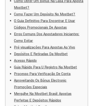
Como Obter Um Bônus Na Casa Para Aposta
Mostbet?
Como Fazer Um Depósito No Mostbet?
O Guia Definitivo Para Encontrar E Usar
Códigos Promocionais De Apostas
Erros Comuns Dos Apostadores Iniciantes:
Como Evitar
Pré-visualizações Para Apostas Ao Vivo
Depósitos E Retiradas Da Mostbet
Acesso Rápido
Guia Rápido Para U Registro Na Mostbet
Processo Para Verificação De Conta
Aproveitando Os Bônus Electronic
Promoções Especiais
Mergulhe Na Mostbet Brasil: Apostas
Perfeitas E Depósitos Rápidos