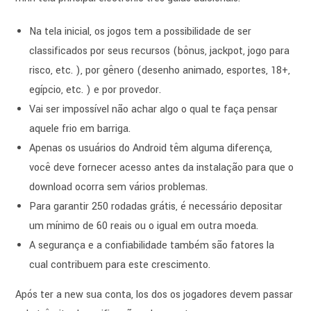
Na tela inicial, os jogos tem a possibilidade de ser
classificados por seus recursos (bônus, jackpot, jogo para
risco, etc. ), por gênero (desenho animado, esportes, 18+,
egípcio, etc. ) e por provedor.
Vai ser impossível não achar algo o qual te faça pensar
aquele frio em barriga.
Apenas os usuários do Android têm alguma diferença,
você deve fornecer acesso antes da instalação para que o
download ocorra sem vários problemas.
Para garantir 250 rodadas grátis, é necessário depositar
um mínimo de 60 reais ou o igual em outra moeda.
A segurança e a confiabilidade também são fatores la
cual contribuem para este crescimento.
Após ter a new sua conta, los dos os jogadores devem passar