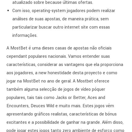
atualizado sobre because últimas ofertas.
Com isso, operating-system jogadores podem realizar
análises de suas apostas, de maneira prática, sem
particularizar buscar outro internet site com essas
informações.
A MostBet é uma dieses casas de apostas não oficiais
cependant populares nacionais. Vamos entender suas
características, considerar as vantagens que ela proporciona
aos jogadores, a new honestidade desta proyecto e como
jogar na MostBet no ano de geral. A Mostbet oferece
também alguma selecção de jogos de vídeo póquer
populares, tais tais como Jacks or Better, Aces and
Encounters, Deuces Wild e muito mais. Estes jogos vêm
apresentando gráficos realistas, características de bónus
excitantes e a possibilidade de ganhar na grande. Além disso,
pode jogar estes jogos tanto zero ambiente de esforço como