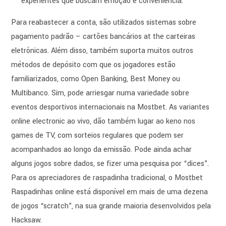
experientes que buscam emoção e conveniência.
Para reabastecer a conta, são utilizados sistemas sobre
pagamento padrão – cartões bancários at the carteiras
eletrônicas. Além disso, também suporta muitos outros
métodos de depósito com que os jogadores estão
familiarizados, como Open Banking, Best Money ou
Multibanco. Sim, pode arriesgar numa variedade sobre
eventos desportivos internacionais na Mostbet. As variantes
online electronic ao vivo, dão também lugar ao keno nos
games de TV, com sorteios regulares que podem ser
acompanhados ao longo da emissão. Pode ainda achar
alguns jogos sobre dados, se fizer uma pesquisa por “dices”.
Para os apreciadores de raspadinha tradicional, o Mostbet
Raspadinhas online está disponível em mais de uma dezena
de jogos “scratch”, na sua grande maioria desenvolvidos pela
Hacksaw.