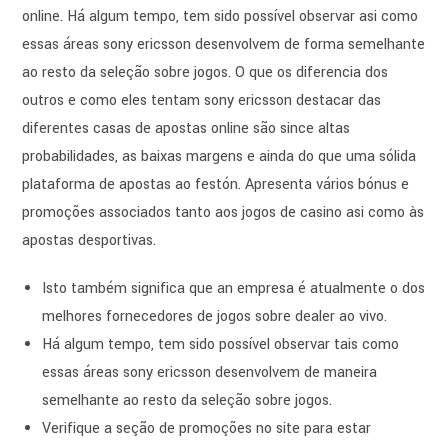
online. Há algum tempo, tem sido possível observar asi como
essas áreas sony ericsson desenvolvem de forma semelhante
ao resto da seleção sobre jogos. O que os diferencia dos
outros e como eles tentam sony ericsson destacar das
diferentes casas de apostas online são since altas
probabilidades, as baixas margens e ainda do que uma sólida
plataforma de apostas ao festón. Apresenta vários bónus e
promoções associados tanto aos jogos de casino asi como às
apostas desportivas.
Isto também significa que an empresa é atualmente o dos
melhores fornecedores de jogos sobre dealer ao vivo.
Há algum tempo, tem sido possível observar tais como
essas áreas sony ericsson desenvolvem de maneira
semelhante ao resto da seleção sobre jogos.
Verifique a seção de promoções no site para estar