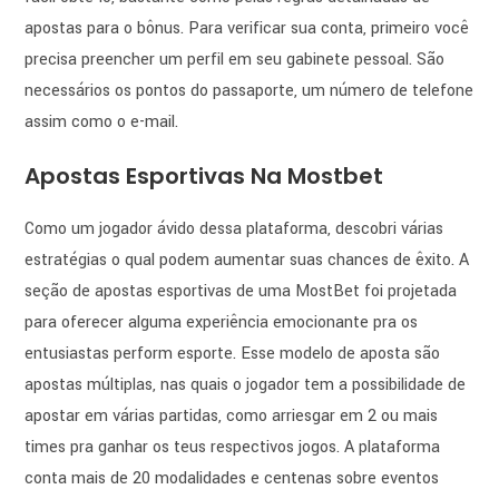
apostas para o bônus. Para verificar sua conta, primeiro você
precisa preencher um perfil em seu gabinete pessoal. São
necessários os pontos do passaporte, um número de telefone
assim como o e-mail.
Apostas Esportivas Na Mostbet
Como um jogador ávido dessa plataforma, descobri várias
estratégias o qual podem aumentar suas chances de êxito. A
seção de apostas esportivas de uma MostBet foi projetada
para oferecer alguma experiência emocionante pra os
entusiastas perform esporte. Esse modelo de aposta são
apostas múltiplas, nas quais o jogador tem a possibilidade de
apostar em várias partidas, como arriesgar em 2 ou mais
times pra ganhar os teus respectivos jogos. A plataforma
conta mais de 20 modalidades e centenas sobre eventos