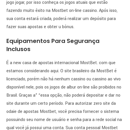
jogo jogar, por isso conheça os jogos atuais que estão
fazendo muito êxito na Mostbet on-line cassino. Após isso,
sua conta estará criada, poderá realizar um depósito para
fazer suas apostas e obter u bônus.
Equipamentos Para Segurança
Inclusos
É a new casa de apostas internacional MostBet. com que
estamos considerando aqui. O site brasileiro da MostBet é
licenciado, porém não há nenhum cassino ou cassino ao vivo
disponível nele, pois os jogos de albur on-line são proibidos no
Brasil. Graças a” “essa opção, não poderá depositar e dar no
site durante um certo período. Para autorizar zero site da
odaie de apostas Mostbet, você precisa fornecer o sistema
possuindo seu nome de usuário e senha para a rede social na
qual você já possui uma conta. Sua conta pessoal Mostbet