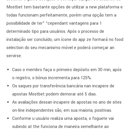
Mostbet tem bastante opções de utilizar a new plataforma e
todas funcionam perfeitamente, porém uma opção tem a
possibilidade de ter” “cependant vantagens para 1
determinado tipo para usuários. Após o processo de
instalação ser concluído, um ícone do app ze formará no food
selection do seu mecanismo móvel e poderá começar an
servirse.
Caso o membro faça o primeiro depósito em 30 min, após
o registro, o bônus incrementa para 125%.
Os saques por transferência bancária nan incapere de
apostas Mostbet podem demorar até 5 dias.
As avaliações dessan incapere de apostas no ano de sites
on-line independentes são, em sua maioria, positivas.
Conforme u usuário realiza uma aposta, o foguete vai
subindo at the funciona de maneira semelhante ao