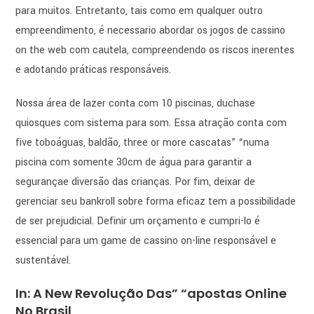
para muitos. Entretanto, tais como em qualquer outro
empreendimento, é necessario abordar os jogos de cassino
on the web com cautela, compreendendo os riscos inerentes
e adotando práticas responsáveis.
Nossa área de lazer conta com 10 piscinas, duchase
quiosques com sistema para som. Essa atração conta com
five toboáguas, baldão, three or more cascatas” “numa
piscina com somente 30cm de água para garantir a
segurançae diversão das crianças. Por fim, deixar de
gerenciar seu bankroll sobre forma eficaz tem a possibilidade
de ser prejudicial. Definir um orçamento e cumpri-lo é
essencial para um game de cassino on-line responsável e
sustentável.
In: A New Revolução Das” “apostas Online
No Brasil