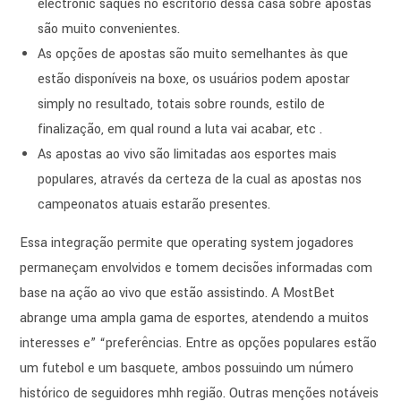
electronic saques no escritório dessa casa sobre apostas
são muito convenientes.
As opções de apostas são muito semelhantes às que
estão disponíveis na boxe, os usuários podem apostar
simply no resultado, totais sobre rounds, estilo de
finalização, em qual round a luta vai acabar, etc .
As apostas ao vivo são limitadas aos esportes mais
populares, através da certeza de la cual as apostas nos
campeonatos atuais estarão presentes.
Essa integração permite que operating system jogadores
permaneçam envolvidos e tomem decisões informadas com
base na ação ao vivo que estão assistindo. A MostBet
abrange uma ampla gama de esportes, atendendo a muitos
interesses e” “preferências. Entre as opções populares estão
um futebol e um basquete, ambos possuindo um número
histórico de seguidores mhh região. Outras menções notáveis