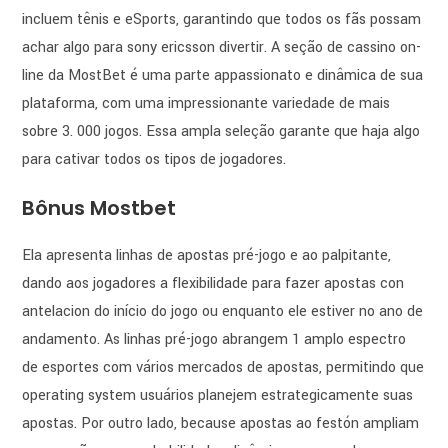
incluem tênis e eSports, garantindo que todos os fãs possam
achar algo para sony ericsson divertir. A seção de cassino on-
line da MostBet é uma parte appassionato e dinâmica de sua
plataforma, com uma impressionante variedade de mais
sobre 3. 000 jogos. Essa ampla seleção garante que haja algo
para cativar todos os tipos de jogadores.
Bônus Mostbet
Ela apresenta linhas de apostas pré-jogo e ao palpitante,
dando aos jogadores a flexibilidade para fazer apostas con
antelacion do início do jogo ou enquanto ele estiver no ano de
andamento. As linhas pré-jogo abrangem 1 amplo espectro
de esportes com vários mercados de apostas, permitindo que
operating system usuários planejem estrategicamente suas
apostas. Por outro lado, because apostas ao festón ampliam