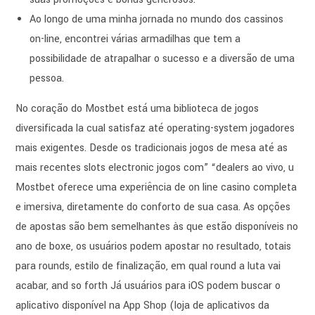
Ao longo de uma minha jornada no mundo dos cassinos
on-line, encontrei várias armadilhas que tem a
possibilidade de atrapalhar o sucesso e a diversão de uma
pessoa.
No coração do Mostbet está uma biblioteca de jogos
diversificada la cual satisfaz até operating-system jogadores
mais exigentes. Desde os tradicionais jogos de mesa até as
mais recentes slots electronic jogos com” “dealers ao vivo, u
Mostbet oferece uma experiência de on line casino completa
e imersiva, diretamente do conforto de sua casa. As opções
de apostas são bem semelhantes às que estão disponíveis no
ano de boxe, os usuários podem apostar no resultado, totais
para rounds, estilo de finalização, em qual round a luta vai
acabar, and so forth Já usuários para iOS podem buscar o
aplicativo disponível na App Shop (loja de aplicativos da