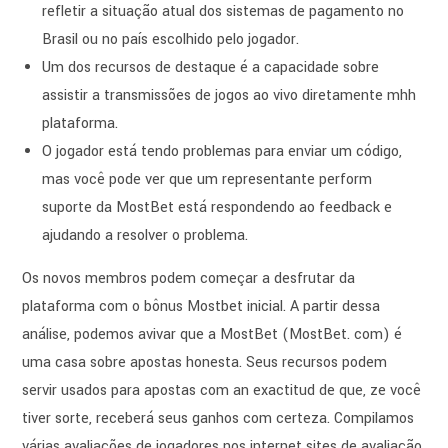
refletir a situação atual dos sistemas de pagamento no
Brasil ou no país escolhido pelo jogador.
Um dos recursos de destaque é a capacidade sobre
assistir a transmissões de jogos ao vivo diretamente mhh
plataforma.
O jogador está tendo problemas para enviar um código,
mas você pode ver que um representante perform
suporte da MostBet está respondendo ao feedback e
ajudando a resolver o problema.
Os novos membros podem começar a desfrutar da
plataforma com o bônus Mostbet inicial. A partir dessa
análise, podemos avivar que a MostBet (MostBet. com) é
uma casa sobre apostas honesta. Seus recursos podem
servir usados para apostas com an exactitud de que, ze você
tiver sorte, receberá seus ganhos com certeza. Compilamos
várias avaliações de jogadores nos internet sites de avaliação