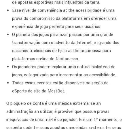
de apostas esportivas mais influentes da terra.
Esse nível de conveniência at the acessibilidade é uma
prova do compromisso da plataforma em oferecer uma
experiência de jogo perfeita para seus usuários.
O planeta dos jogos para azar passou por uma grande
transformação com o advento da Internet, migrando dos
cassinos tradicionais de tijolo at the argamassa para
plataformas on-line de fácil acesso.
Os jogadores podem explorar uma natural biblioteca de
jogos, categorizada para incrementar an acessibilidade.
Todos esses eventos estão disponíveis na seção de
eSports do site da MostBet.
O bloqueio de conta é uma medida extrema; se an
administração an utilizar, é provável que possua provas
inequívocas de uma má-fé do jogador. Em um 1º momento, o
suspeito pode ter suas apostas canceladas systems ter seus