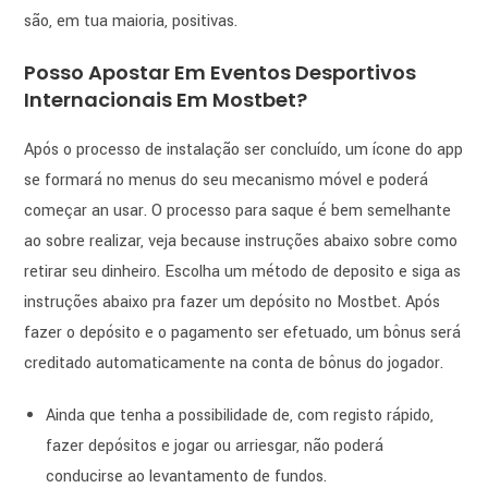
são, em tua maioria, positivas.
Posso Apostar Em Eventos Desportivos
Internacionais Em Mostbet?
Após o processo de instalação ser concluído, um ícone do app
se formará no menus do seu mecanismo móvel e poderá
começar an usar. O processo para saque é bem semelhante
ao sobre realizar, veja because instruções abaixo sobre como
retirar seu dinheiro. Escolha um método de deposito e siga as
instruções abaixo pra fazer um depósito no Mostbet. Após
fazer o depósito e o pagamento ser efetuado, um bônus será
creditado automaticamente na conta de bônus do jogador.
Ainda que tenha a possibilidade de, com registo rápido,
fazer depósitos e jogar ou arriesgar, não poderá
conducirse ao levantamento de fundos.