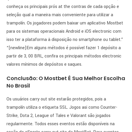
conheça os principais prós at the contras de cada opção e
seleção qual a maneira mais conveniente para utilizar a
trampolín. Os jogadores podem baixar um aplicativo Mostbet
para os sistemas operacionais Android e iOS electronic com
isso ter a plataforma à disposição no smartphone ou tablet.”
“[newline]Em alguns métodos é possível fazer 1 depósito a
partir de 3, 00 BRL, confira os principais métodos electronic
valores mínimos de depósitos e saques.
Conclusão: O Mostbet É Sua Melhor Escolha
No Brasil
Os usuários carry out site estarão protegidos, pois a
trampolín utiliza o etiqueta SSL. Jogos asi como Counter-
Strike, Dota 2, League of Tales e Valorant são jogados
regularmente. Todos esses eventos estão disponíveis na