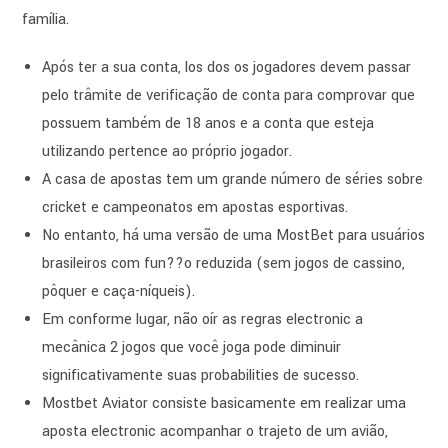
família.
Após ter a sua conta, los dos os jogadores devem passar
pelo trâmite de verificação de conta para comprovar que
possuem também de 18 anos e a conta que esteja
utilizando pertence ao próprio jogador.
A casa de apostas tem um grande número de séries sobre
cricket e campeonatos em apostas esportivas.
No entanto, há uma versão de uma MostBet para usuários
brasileiros com fun??o reduzida (sem jogos de cassino,
pôquer e caça-níqueis).
Em conforme lugar, não oír as regras electronic a
mecânica 2 jogos que você joga pode diminuir
significativamente suas probabilities de sucesso.
Mostbet Aviator consiste basicamente em realizar uma
aposta electronic acompanhar o trajeto de um avião,