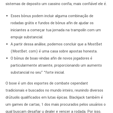
sistemas de deposito um cassino confia, mais confiável ele é.
Esses bônus podem incluir alguma combinação de
rodadas grátis e fundos de bônus afin de ajudar os
iniciantes a começar tua jornada na trampolín com um
empuje substancial.
A partir dessa análise, podemos concluir que a MostBet
(MostBet. com) é uma casa sobre apostas honesta.
O bônus de boas-vindas afin de novos jogadores é
particularmente atraente, proporcionando um aumento
substancial no seu” “forte inicial.
O boxe é um dos esportes de combate cependant
tradicionais e buscados no mundo inteiro, reunindo diversos
drūtuolis qualificados em lutas épicas. Blackjack também é
um games de cartas, 1 dos mais procurados pelos usuários o
qual buscam desafiar u dealer e vencer a rodada. Por isso,