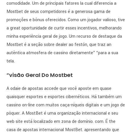
comodidade. Um de principais fatores la cual diferencia a
Mostbet de seus competidores é a generosa gama de
promoções e bônus oferecidos. Como um jogador valioso, tive
a great oportunidade de curtir esses incentivos, melhorando
minha experiência geral de jogo. Um recurso de destaque da
Mostbet é a seção sobre dealer ao festón, que traz an
autêntica atmosfera de cassino diretamente” “para a sua
tela.
“visão Geral Do Mostbet
A odaie de apostas accede que você aposte em quase
quaisquer esportes e esportes cibernéticos. Há também um
cassino on-line com muitos caça-níqueis digitais e um jogo de
pôquer. A MostBet é uma organização internacional e seu
web site está localizado em zona de domínio. com. É the
casa de apostas internacional MostBet. apresentando que