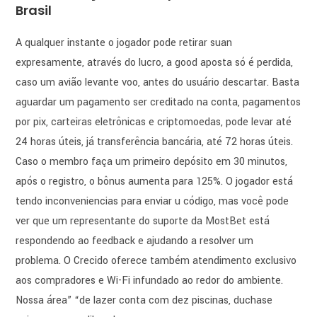
Brasil
A qualquer instante o jogador pode retirar suan
expresamente, através do lucro, a good aposta só é perdida,
caso um avião levante voo, antes do usuário descartar. Basta
aguardar um pagamento ser creditado na conta, pagamentos
por pix, carteiras eletrônicas e criptomoedas, pode levar até
24 horas úteis, já transferência bancária, até 72 horas úteis.
Caso o membro faça um primeiro depósito em 30 minutos,
após o registro, o bônus aumenta para 125%. O jogador está
tendo inconveniencias para enviar u código, mas você pode
ver que um representante do suporte da MostBet está
respondendo ao feedback e ajudando a resolver um
problema. O Crecido oferece também atendimento exclusivo
aos compradores e Wi-Fi infundado ao redor do ambiente.
Nossa área” “de lazer conta com dez piscinas, duchase