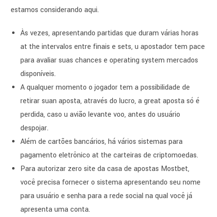
estamos considerando aqui.
Às vezes, apresentando partidas que duram várias horas
at the intervalos entre finais e sets, u apostador tem pace
para avaliar suas chances e operating system mercados
disponíveis.
A qualquer momento o jogador tem a possibilidade de
retirar suan aposta, através do lucro, a great aposta só é
perdida, caso u avião levante voo, antes do usuário
despojar.
Além de cartões bancários, há vários sistemas para
pagamento eletrônico at the carteiras de criptomoedas.
Para autorizar zero site da casa de apostas Mostbet,
você precisa fornecer o sistema apresentando seu nome
para usuário e senha para a rede social na qual você já
apresenta uma conta.