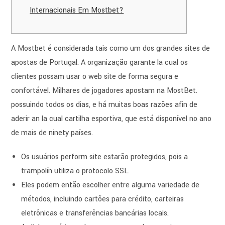
Internacionais Em Mostbet?
A Mostbet é considerada tais como um dos grandes sites de
apostas de Portugal. A organização garante la cual os
clientes possam usar o web site de forma segura e
confortável. Milhares de jogadores apostam na MostBet.
possuindo todos os dias, e há muitas boas razões afin de
aderir an la cual cartilha esportiva, que está disponível no ano
de mais de ninety países.
Os usuários perform site estarão protegidos, pois a
trampolín utiliza o protocolo SSL.
Eles podem então escolher entre alguma variedade de
métodos, incluindo cartões para crédito, carteiras
eletrônicas e transferências bancárias locais.