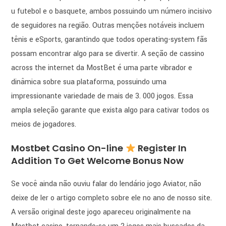
u futebol e o basquete, ambos possuindo um número incisivo
de seguidores na região. Outras menções notáveis incluem
tênis e eSports, garantindo que todos operating-system fãs
possam encontrar algo para se divertir. A seção de cassino
across the internet da MostBet é uma parte vibrador e
dinâmica sobre sua plataforma, possuindo uma
impressionante variedade de mais de 3. 000 jogos. Essa
ampla seleção garante que exista algo para cativar todos os
meios de jogadores.
Mostbet Casino On-line
Register In
Addition To Get Welcome Bonus Now
Se você ainda não ouviu falar do lendário jogo Aviator, não
deixe de ler o artigo completo sobre ele no ano de nosso site.
A versão original deste jogo apareceu originalmente na