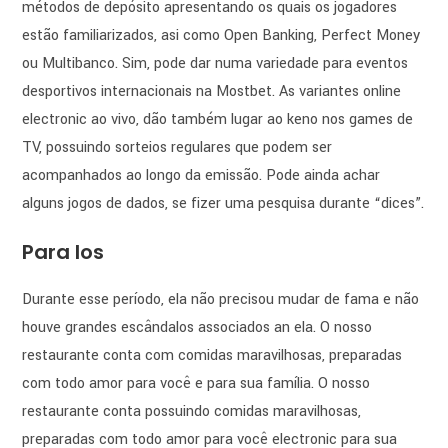
métodos de depósito apresentando os quais os jogadores
estão familiarizados, asi como Open Banking, Perfect Money
ou Multibanco. Sim, pode dar numa variedade para eventos
desportivos internacionais na Mostbet. As variantes online
electronic ao vivo, dão também lugar ao keno nos games de
TV, possuindo sorteios regulares que podem ser
acompanhados ao longo da emissão. Pode ainda achar
alguns jogos de dados, se fizer uma pesquisa durante “dices”.
Para Ios
Durante esse período, ela não precisou mudar de fama e não
houve grandes escândalos associados an ela. O nosso
restaurante conta com comidas maravilhosas, preparadas
com todo amor para você e para sua família. O nosso
restaurante conta possuindo comidas maravilhosas,
preparadas com todo amor para você electronic para sua