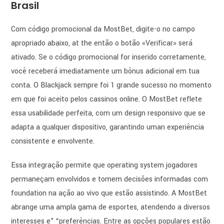
Brasil
Com código promocional da MostBet, digite-o no campo
apropriado abaixo, at the então o botão «Verificar» será
ativado. Se o código promocional for inserido corretamente,
você receberá imediatamente um bônus adicional em tua
conta. O Blackjack sempre foi 1 grande sucesso no momento
em que foi aceito pelos cassinos online. O MostBet reflete
essa usabilidade perfeita, com um design responsivo que se
adapta a qualquer dispositivo, garantindo uman experiência
consistente e envolvente.
Essa integração permite que operating system jogadores
permaneçam envolvidos e tomem decisões informadas com
foundation na ação ao vivo que estão assistindo. A MostBet
abrange uma ampla gama de esportes, atendendo a diversos
interesses e” “preferências. Entre as opções populares estão