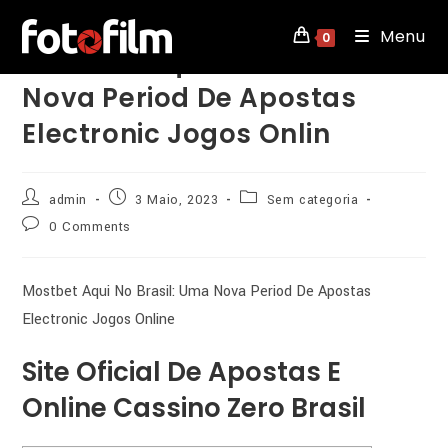
Blog
Skip
Menu
to
0
Mostbet Aqui No Brasil: Uma
content
Nova Period De Apostas
Electronic Jogos Onlin
Post
Post
Post
admin
3 Maio, 2023
Sem categoria
author:
published:
category:
Post
0 Comments
comments:
Mostbet Aqui No Brasil: Uma Nova Period De Apostas
Electronic Jogos Online
Site Oficial De Apostas E
Online Cassino Zero Brasil