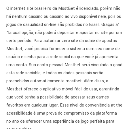
O internet site brasileiro da MostBet é licenciado, porém não
há nenhum cassino ou cassino ao vivo disponível nele, pois os
jogos de casualidad on-line são proibidos no Brasil. Graças a”
“la cual opção, não poderá depositar e apostar no site por um
certo período. Para autorizar zero site da odaie de apostas
Mostbet, você precisa fornecer o sistema com seu nome de
usuário e senha para a rede social na que você já apresenta
uma conta. Sua conta pessoal Mostbet será vinculada a good
esta rede sociable, e todos os dados pessoais serão
preenchidos automaticamente mostbet. Além disso, a
Mostbet oferece o aplicativo móvel fácil de usar, garantindo
que você tenha a possibilidade de acessar seus games
favoritos em qualquer lugar. Esse nível de conveniência at the
acessibilidade é uma prova do compromisso da plataforma
no ano de oferecer uma experiência de jogo perfeita para