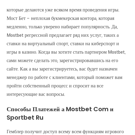
которые делаются уже всяком время проведения игры.
Мост Бет – неплохая букмекерская контора, которая
медленно, только уверено набирает популярность. Да,
Mostbet регрессной предлагает ряд них услуг, таких а
ставки на виртуальный спорт, ставки на киберспорт и
игры в казино. Когда вы хотите стать партнером Mostbet,
сами можете сделать это, зарегистрировавшись на его
сайте. Как а вы зарегистрируетесь, вас будет назначен
менеджер по работе с клиентами, который поможет вам
пройти собственный процесс и спросит на все
интересующие вас вопросы.
Способы Платежей а Mostbet Com и
Sportbet Ru
Гемблер получит доступ всему всем функциям игрового