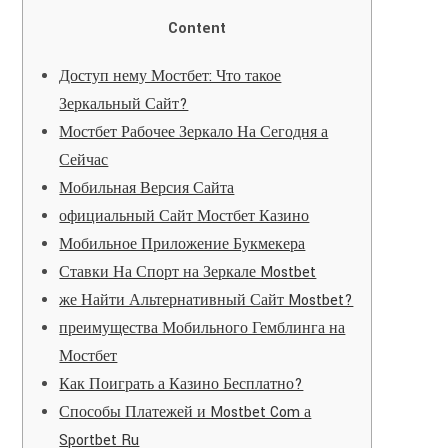
Content
Доступ нему Мостбет: Что такое
Зеркальный Сайт?
Мостбет Рабочее Зеркало На Сегодня а
Сейчас
Мобильная Версия Сайта
официальный Сайт Мостбет Казино
Мобильное Приложение Букмекера
Ставки На Спорт на Зеркале Mostbet
же Найти Альтернативный Сайт Mostbet?
преимущества Мобильного Гемблинга на
Мостбет
Как Поиграть а Казино Бесплатно?
Способы Платежей и Mostbet Com а
Sportbet Ru