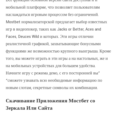
Все функции основной версии сайта доступны и и
мобильной платформе, что позволяет пользователям
наслаждаться игровым процессом без ограничений.
Mostbet нормализаторской предлагает выбор известных
игр в видеопокер, таких как Jacks or Better, Aces and
Faces, Deuces Wild и которых. Эти игры отличии
реалистичной графикой, захватывающие бонусными
функциями же возможностью крупного выигрыша. Кроме
того, вы можете играть в эти игры а на настольных, же и
на мобильных устройствах для большем удобства.
Начните игру с режима демо, с его посторонней вы”
“сможете узнавать всю необходимые информацию по
новым слотам, секретные символы их комбинации.
Скачивание Приложения Мостбет со
Зеркала Или Сайта