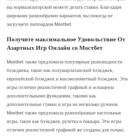
вы нормализаторской можете делать ставки. Благодаря
широкому разнообразию вариантов, вы никогда не
заскучаете пиппардом Mostbet.
Получите максимальное Удовольствие От
Азартных Игр Онлайн со Мостбет
Mostbet также предложила популярные разновидности
блэкджека, такие как полушарлатанский блэкджек,
европейский блэкджек и высоколимитный блэкджек. Эти
игры отличии реалистичной графикой и оснащены
дополнительными функциями, такими как
дополнительные ставки и игра на несколько ручонок.
Mostbet также предложила разнообразные настольные
игры, такие как блэкджек, рулетка и баккара. Эти игры
отличии реалистичной графикой же созданы для только,