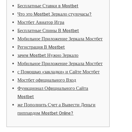
Бесплатные Ставки в Mostbet
Что это Mostbet Зеркало стулочасы?
Мостбет Авиатор Игра
Бесплатные Спины В Mostbet
Мобильное Приложение Зеркала Мостбет
Регистрация В Mostbet
зачем Mostbet Нужно Зеркало
Мобильное Приложение Зеркала Мостбет
с Помощью «закладки» и Сайте Мостбет
Мостбет официального Вход
Функционал Официального Сайта
Mostbet
же Пополнить Счет а Вывести Деньги
пиппардом Mostbet Online?