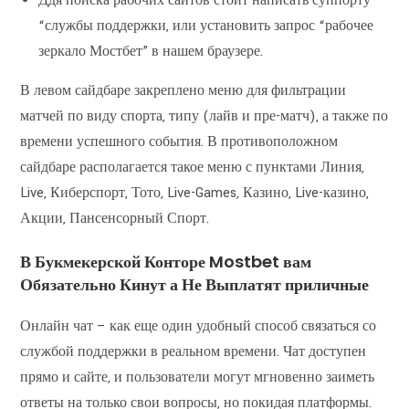
Ддя поиска рабочих сайтов стоит написать суппорту”
“службы поддержки, или установить запрос “рабочее
зеркало Мостбет” в нашем браузере.
В левом сайдбаре закреплено меню для фильтрации
матчей по виду спорта, типу (лайв и пре-матч), а также по
времени успешного события. В противоположном
сайдбаре располагается такое меню с пунктами Линия,
Live, Киберспорт, Тото, Live-Games, Казино, Live-казино,
Акции, Пансенсорный Спорт.
В Букмекерской Конторе Mostbet вам
Обязательно Кинут а Не Выплатят приличные
Онлайн чат – как еще один удобный способ связаться со
службой поддержки в реальном времени. Чат доступен
прямо и сайте, и пользователи могут мгновенно заиметь
ответы на только свои вопросы, но покидая платформы.