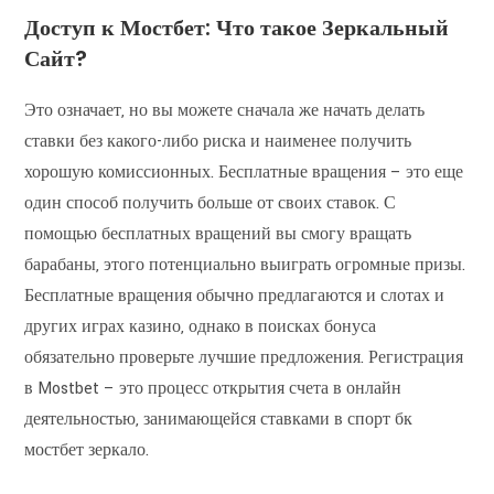
Доступ к Мостбет: Что такое Зеркальный
Сайт?
Это означает, но вы можете сначала же начать делать
ставки без какого-либо риска и наименее получить
хорошую комиссионных. Бесплатные вращения – это еще
один способ получить больше от своих ставок. С
помощью бесплатных вращений вы смогу вращать
барабаны, этого потенциально выиграть огромные призы.
Бесплатные вращения обычно предлагаются и слотах и
других играх казино, однако в поисках бонуса
обязательно проверьте лучшие предложения. Регистрация
в Mostbet – это процесс открытия счета в онлайн
деятельностью, занимающейся ставками в спорт бк
мостбет зеркало.