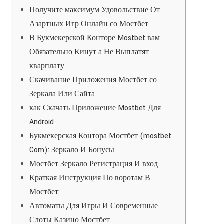
Получите максимум Удовольствие От
Азартных Игр Онлайн со Мостбет
В Букмекерской Конторе Mostbet вам
Обязательно Кинут а Не Выплатят
кварплату
Скачивание Приложения Мостбет со
Зеркала Или Сайта
как Скачать Приложение Mostbet Для
Android
Букмекерская Контора Мостбет (mostbet
Com): Зеркало И Бонусы
Мостбет Зеркало Регистрация И вход
Краткая Инструкция По воротам В
Мостбет:
Автоматы Для Игры И Современные
Слоты Казино Мостбет