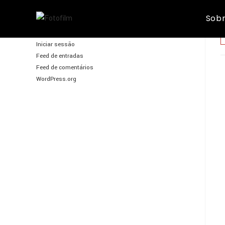
Skip
Sobr
to
FotoFilm
content
Iniciar sessão
Feed de entradas
Feed de comentários
WordPress.org