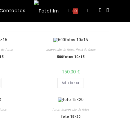
Contactos
Toggle
0
VIEW:
12
24
ALL
website
 de fotos
Impressão de fotos
,
Pack de fotos
search
15
500fotos 10×15
150,00
€
Adicionar
fotos
fotos
,
Impressão de fotos
foto 15×20