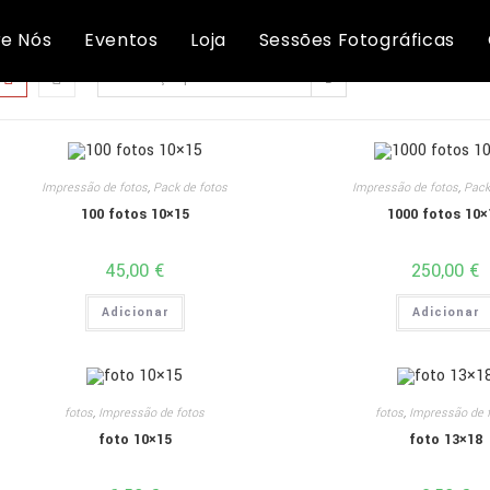
Impressão de fotos
e Nós
Eventos
Loja
Sessões Fotográficas
Ordenação padrão
Impressão de fotos
,
Pack de fotos
Impressão de fotos
,
Pack
100 fotos 10×15
1000 fotos 10×
45,00
€
250,00
€
Adicionar
Adicionar
fotos
,
Impressão de fotos
fotos
,
Impressão de 
foto 10×15
foto 13×18