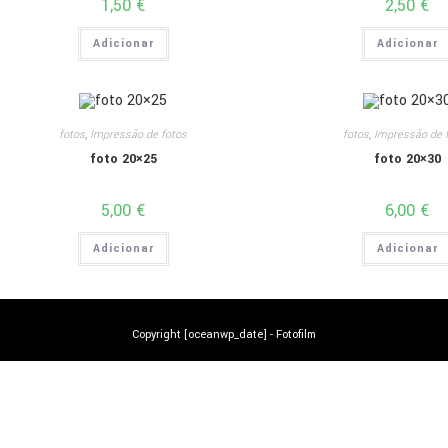
1,50
€
2,50
€
Adicionar
Adicionar
fotos
,
Impressão de fotos
fotos
,
Impressão de 
foto 20×25
foto 20×30
5,00
€
6,00
€
Adicionar
Adicionar
Copyright [oceanwp_date] - Fotofilm