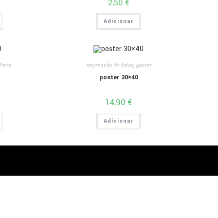
2,50
€
Adicionar
fotos
Impressão de fotos
,
poster
poster 30×40
14,90
€
Adicionar