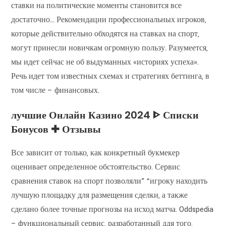
ставки на политические моменты становится все
достаточно… Рекомендации профессиональных игроков,
которые действительно обходятся на ставках на спорт,
могут принесли новичкам огромную пользу. Разумеется,
мы идет сейчас не об выдуманных «историях успеха».
Речь идет том известных схемах и стратегиях беттинга, в
том числе – финансовых.
лучшие Онлайн Казино 2024 ᐈ Списки
Бонусов ✚ Отзывы
Все зависит от только, как конкретный букмекер
оценивает определенное обстоятельство. Сервис
сравнения ставок на спорт позволяли” “игроку находить
лучшую площадку для размещения сделки, а также
сделано более точные прогнозы на исход матча. Oddspedia
– функциональный сервис, разработанный ддя того,