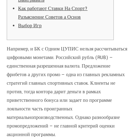
Выигрывать
Как работают Ставки На Спорт?
Разъяснение Советов а Основ
Выбор Игр
Например, и БК с Одним ЦУПИС нельзя рассчитываться
цифровыми монетами. Российский рубль (RUB) —
единственная разрешенная валюта. Предложение
фрибетов а других промо — одна из главных рекламных
стратегий главных спортивных ставок. Клиенты не
против, тогда контора дарит деньги в рамках
приветственного бонуса или задает по программе
лояльности часть проигранных
материальнопроизводственных. Однако разнообразие
промопредложений — не главной критерий оценки
акционной программы.