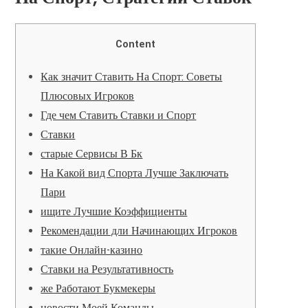
Content
Как значит Ставить На Спорт: Советы
Плюсовых Игроков
Где чем Ставить Ставки и Спорт
Ставки
старые Сервисы В Бк
На Какой вид Спорта Лучше Заключать
Пари
ищите Лучшие Коэффициенты
Рекомендации дли Начинающих Игроков
такие Онлайн-казино
Ставки на Результативность
же Работают Букмекеры