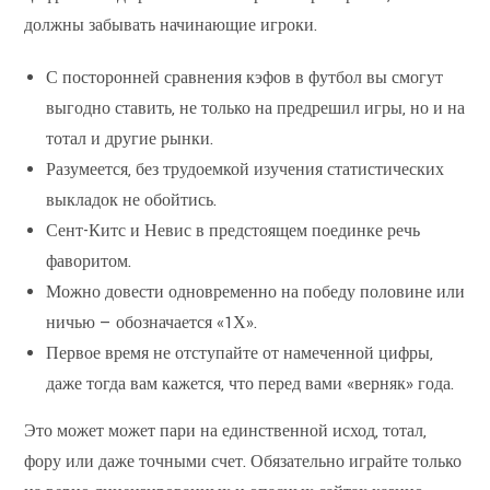
должны забывать начинающие игроки.
С посторонней сравнения кэфов в футбол вы смогут
выгодно ставить, не только на предрешил игры, но и на
тотал и другие рынки.
Разумеется, без трудоемкой изучения статистических
выкладок не обойтись.
Сент-Китс и Невис в предстоящем поединке речь
фаворитом.
Можно довести одновременно на победу половине или
ничью — обозначается «1Х».
Первое время не отступайте от намеченной цифры,
даже тогда вам кажется, что перед вами «верняк» года.
Это может может пари на единственной исход, тотал,
фору или даже точными счет. Обязательно играйте только