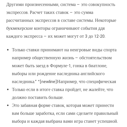
Другими произнесенными, система — это совокупность
экспрессов. Расчет таких ставок — это сумма
рассчитанных экспрессов в составе системы. Некоторые
букмекерские конторы ограничивают события ддя
каждого экспресса — их может могут от 3 до 12-20.
Только ставки принимают на неигровые виды спорта
например общественную жизнь — обстоятельством
может быть заезд в Формуле-1, гонка в биатлоне,
выборы или рождение наследника английского
наследника.” “[newline]Например, что специфическая
Только если в итоге ставка пройдет, не жалейте, что
должно поставить больше.
Это забавная форме ставок, которая может принести
вам больше заработка, если сами сделаете правильный
выбора и каждая выбрана вами игра станет успешной.