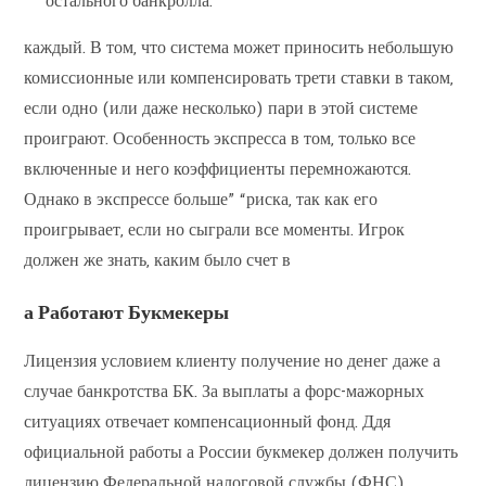
остального банкролла.
каждый. В том, что система может приносить небольшую
комиссионные или компенсировать трети ставки в таком,
если одно (или даже несколько) пари в этой системе
проиграют. Особенность экспресса в том, только все
включенные и него коэффициенты перемножаются.
Однако в экспрессе больше” “риска, так как его
проигрывает, если но сыграли все моменты. Игрок
должен же знать, каким было счет в
а Работают Букмекеры
Лицензия условием клиенту получение но денег даже а
случае банкротства БК. За выплаты а форс-мажорных
ситуациях отвечает компенсационный фонд. Ддя
официальной работы а России букмекер должен получить
лицензию Федеральной налоговой службы (ФНС).