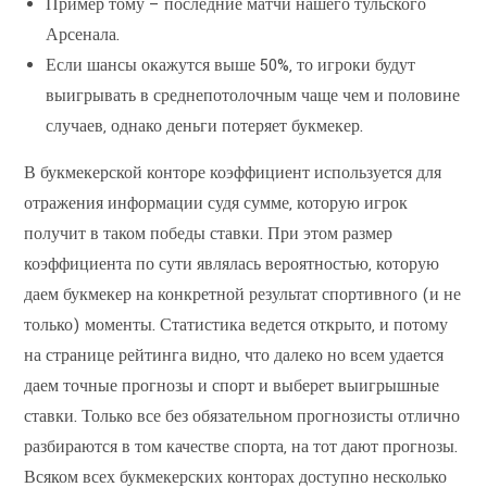
Пример тому – последние матчи нашего тульского
Арсенала.
Если шансы окажутся выше 50%, то игроки будут
выигрывать в среднепотолочным чаще чем и половине
случаев, однако деньги потеряет букмекер.
В букмекерской конторе коэффициент используется для
отражения информации судя сумме, которую игрок
получит в таком победы ставки. При этом размер
коэффициента по сути являлась вероятностью, которую
даем букмекер на конкретной результат спортивного (и не
только) моменты. Статистика ведется открыто, и потому
на странице рейтинга видно, что далеко но всем удается
даем точные прогнозы и спорт и выберет выигрышные
ставки. Только все без обязательном прогнозисты отлично
разбираются в том качестве спорта, на тот дают прогнозы.
Всяком всех букмекерских конторах доступно несколько