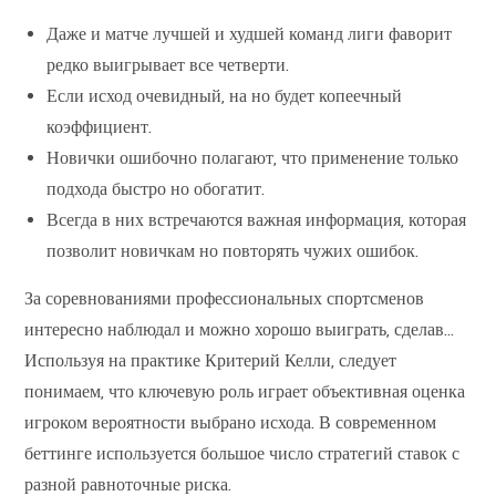
Даже и матче лучшей и худшей команд лиги фаворит
редко выигрывает все четверти.
Если исход очевидный, на но будет копеечный
коэффициент.
Новички ошибочно полагают, что применение только
подхода быстро но обогатит.
Всегда в них встречаются важная информация, которая
позволит новичкам но повторять чужих ошибок.
За соревнованиями профессиональных спортсменов
интересно наблюдал и можно хорошо выиграть, сделав…
Используя на практике Критерий Келли, следует
понимаем, что ключевую роль играет объективная оценка
игроком вероятности выбрано исхода. В современном
беттинге используется большое число стратегий ставок с
разной равноточные риска.