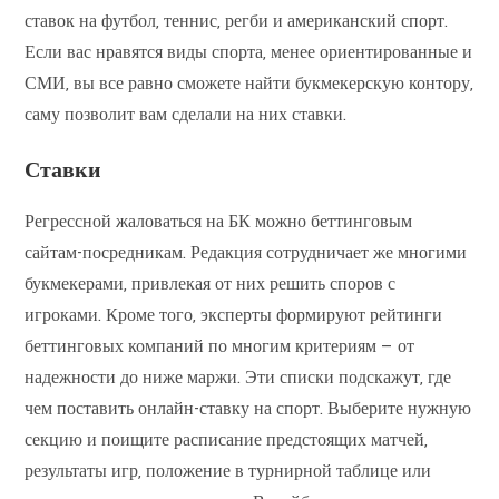
ставок на футбол, теннис, регби и американский спорт.
Если вас нравятся виды спорта, менее ориентированные и
СМИ, вы все равно сможете найти букмекерскую контору,
саму позволит вам сделали на них ставки.
Ставки
Регрессной жаловаться на БК можно беттинговым
сайтам-посредникам. Редакция сотрудничает же многими
букмекерами, привлекая от них решить споров с
игроками. Кроме того, эксперты формируют рейтинги
беттинговых компаний по многим критериям — от
надежности до ниже маржи. Эти списки подскажут, где
чем поставить онлайн-ставку на спорт. Выберите нужную
секцию и поищите расписание предстоящих матчей,
результаты игр, положение в турнирной таблице или