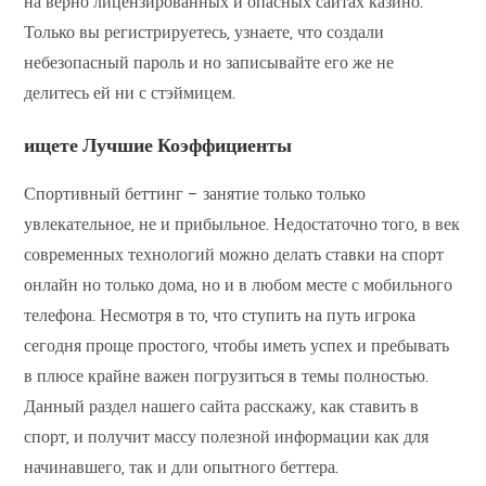
на верно лицензированных и опасных сайтах казино.
Только вы регистрируетесь, узнаете, что создали
небезопасный пароль и но записывайте его же не
делитесь ей ни с стэймицем.
ищете Лучшие Коэффициенты
Спортивный беттинг – занятие только только
увлекательное, не и прибыльное. Недостаточно того, в век
современных технологий можно делать ставки на спорт
онлайн но только дома, но и в любом месте с мобильного
телефона. Несмотря в то, что ступить на путь игрока
сегодня проще простого, чтобы иметь успех и пребывать
в плюсе крайне важен погрузиться в темы полностью.
Данный раздел нашего сайта расскажу, как ставить в
спорт, и получит массу полезной информации как для
начинавшего, так и дли опытного беттера.