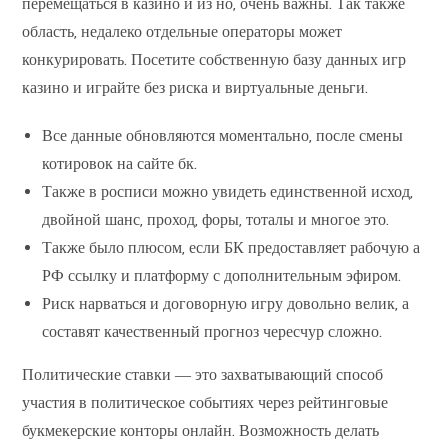
перемещаться в казино и из но, очень важны. Так также
область, недалеко отдельные операторы может
конкурировать. Посетите собственную базу данных игр
казино и играйте без риска и виртуальные деньги.
Все данные обновляются моментально, после смены
котировок на сайте бк.
Также в росписи можно увидеть единственной исход,
двойной шанс, проход, форы, тоталы и многое это.
Также было плюсом, если БК предоставляет рабочую а
РФ ссылку и платформу с дополнительным эфиром.
Риск нарваться и договорную игру довольно велик, а
составят качественный прогноз чересчур сложно.
Политические ставки ― это захватывающий способ
участия в политическое событиях через рейтинговые
букмекерские конторы онлайн. Возможность делать