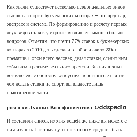
Как знали, существует несколько первоначальных видов
ставок на спорт в букмекерских конторах — это ординар,
экспресс и система. По формированию и расчету первых
двух видов ставок у игроков возникает намного больше
вопросов. Отметим, что почти 77% ставок в букмекерских
конторах за 2019 день сделали в лайве и около 23% в
прематче. Порой всего человек, делая ставки, следит ним
событием в режиме реального времени. Знания и опыт –
вот ключевые обстоятельств успеха в беттинге. Зная, где
чем делать ставки на спорт, вы владеете лишь
практической части.
розыски Лучших Коэффициентов с Oddspedia
И составили список из этих вещей, же ниже вы можете с
ним изучить. Поэтому пути, по которым средства быть