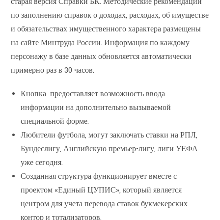
старая версия Справки БК. Методические рекомендации
по заполнению справок о доходах, расходах, об имуществе
и обязательствах имущественного характера размещены
на сайте Минтруда России. Информация по каждому
персонажу в базе данных обновляется автоматически
примерно раз в 30 часов.
Кнопка предоставляет возможность ввода
информации на дополнительно вызываемой
специальной форме.
Любители футбола, могут заключать ставки на РПЛ,
Бундеслигу, Английскую премьер-лигу, лиги УЕФА
уже сегодня.
Созданная структура функционирует вместе с
проектом «Единый ЦУПИС», который является
центром для учета перевода ставок букмекерских
контор и тотализаторов.