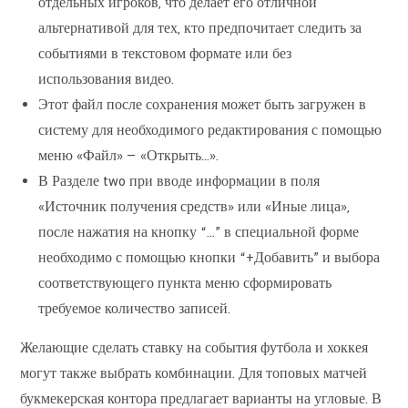
отдельных игроков, что делает его отличной
альтернативой для тех, кто предпочитает следить за
событиями в текстовом формате или без
использования видео.
Этот файл после сохранения может быть загружен в
систему для необходимого редактирования с помощью
меню «Файл» — «Открыть…».
В Разделе two при вводе информации в поля
«Источник получения средств» или «Иные лица»,
после нажатия на кнопку “…” в специальной форме
необходимо с помощью кнопки “+Добавить” и выбора
соответствующего пункта меню сформировать
требуемое количество записей.
Желающие сделать ставку на события футбола и хоккея
могут также выбрать комбинации. Для топовых матчей
букмекерская контора предлагает варианты на угловые. В