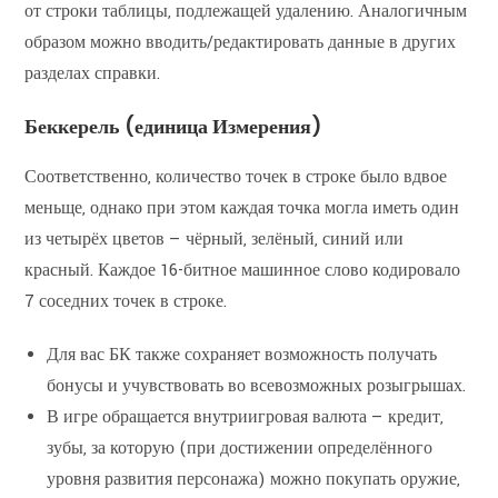
от строки таблицы, подлежащей удалению. Аналогичным
образом можно вводить/редактировать данные в других
разделах справки.
Беккерель (единица Измерения)
Соответственно, количество точек в строке было вдвое
меньще, однако при этом каждая точка могла иметь один
из четырёх цветов — чёрный, зелёный, синий или
красный. Каждое 16-битное машинное слово кодировало
7 соседних точек в строке.
Для вас БК также сохраняет возможность получать
бонусы и учувствовать во всевозможных розыгрышах.
В игре обращается внутриигровая валюта — кредит,
зубы, за которую (при достижении определённого
уровня развития персонажа) можно покупать оружие,