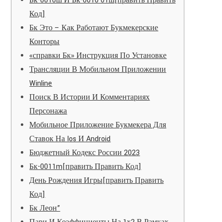
Бк-0010ш И Бк-0010 01ш[править Править
Код]
Бк Это – Как Работают Букмекерские
Конторы
«справки Бк» Инструкция По Установке
Трансляции В Мобильном Приложении
Winline
Поиск В Истории И Комментариях
Персонажа
Мобильное Приложение Букмекера Для
Ставок На Ios И Android
Бюджетный Кодекс России 2023
Бк-0011m[править Править Код]
День Рождения Игры[править Править
Код]
Бк Леон”