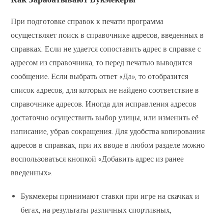
При подготовке справок к печати программа
осуществляет поиск в справочнике адресов, введенных в
справках. Если не удается сопоставить адрес в справке с
адресом из справочника, то перед печатью выводится
сообщение. Если выбрать ответ «Да», то отобразится
список адресов, для которых не найдено соответствие в
справочнике адресов. Иногда для исправления адресов
достаточно осуществить выбор улицы, или изменить её
написание, убрав сокращения. Для удобства копирования
адресов в справках, при их вводе в любом разделе можно
воспользоваться кнопкой «Добавить адрес из ранее
введенных».
Букмекеры принимают ставки при игре на скачках и
бегах, на результаты различных спортивных,