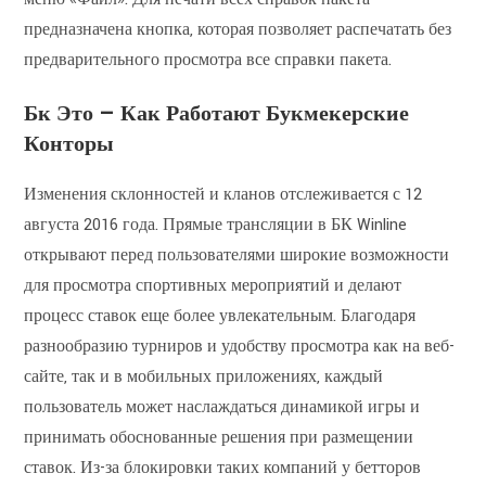
предназначена кнопка, которая позволяет распечатать без
предварительного просмотра все справки пакета.
Бк Это – Как Работают Букмекерские
Конторы
Изменения склонностей и кланов отслеживается с 12
августа 2016 года. Прямые трансляции в БК Winline
открывают перед пользователями широкие возможности
для просмотра спортивных мероприятий и делают
процесс ставок еще более увлекательным. Благодаря
разнообразию турниров и удобству просмотра как на веб-
сайте, так и в мобильных приложениях, каждый
пользователь может наслаждаться динамикой игры и
принимать обоснованные решения при размещении
ставок. Из-за блокировки таких компаний у бетторов