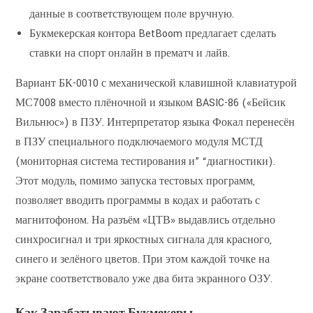
данные в соответствующем поле вручную.
Букмекерская контора BetBoom предлагает сделать
ставки на спорт онлайн в прематч и лайв.
Вариант БК-0010 с механической клавишной клавиатурой
МС7008 вместо плёночной и языком BASIC-86 («Бейсик
Вильнюс») в ПЗУ. Интерпретатор языка Фокал перенесён
в ПЗУ специального подключаемого модуля МСТД
(мониторная система тестирования и” “диагностики).
Этот модуль, помимо запуска тестовых программ,
позволяет вводить программы в кодах и работать с
магнитофоном. На разъём «ЦТВ» выдавлись отдельно
синхросигнал и три яркостных сигнала для красного,
синего и зелёного цветов. При этом каждой точке на
экране соответствовало уже два бита экранного ОЗУ.
Как Зарабатывают Букмекеры