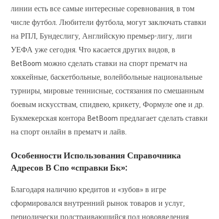
линии есть все самые интересные соревнования, в том
числе футбол. Любители футбола, могут заключать ставки
на РПЛ, Бундеслигу, Английскую премьер-лигу, лиги
УЕФА уже сегодня. Что касается других видов, в
BetBoom можно сделать ставки на спорт прематч на
хоккейные, баскетбольные, волейбольные национальные
турниры, мировые теннисные, состязания по смешанным
боевым искусствам, спидвею, крикету, Формуле one и др.
Букмекерская контора BetBoom предлагает сделать ставки
на спорт онлайн в прематч и лайв.
Особенности Использования Справочника
Адресов В Спо «справки Бк»:
Благодаря наличию кредитов и «зубов» в игре
сформировался внутренний рынок товаров и услуг,
периодически подстраивающийся под нововведения.