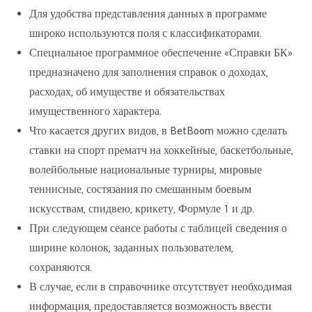
Для удобства представления данных в программе
широко используются поля с классификаторами.
Специальное программное обеспечение «Справки БК»
предназначено для заполнения справок о доходах,
расходах, об имуществе и обязательствах
имущественного характера.
Что касается других видов, в BetBoom можно сделать
ставки на спорт прематч на хоккейные, баскетбольные,
волейбольные национальные турниры, мировые
теннисные, состязания по смешанным боевым
искусствам, спидвею, крикету, Формуле 1 и др.
При следующем сеансе работы с таблицей сведения о
ширине колонок, заданных пользователем,
сохраняются.
В случае, если в справочнике отсутствует необходимая
информация, предоставляется возможность ввести