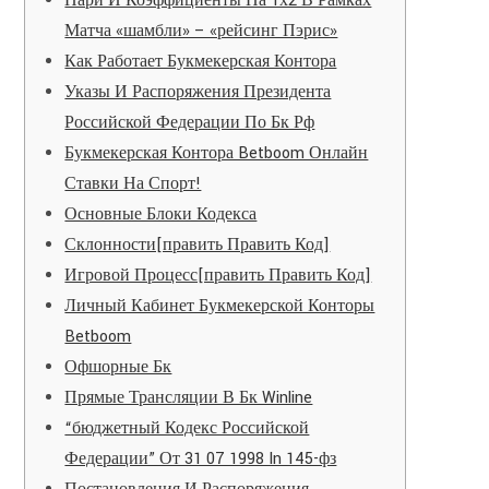
Пари И Коэффициенты На 1х2 В Рамках
Матча «шамбли» – «рейсинг Пэрис»
Как Работает Букмекерская Контора
Указы И Распоряжения Президента
Российской Федерации По Бк Рф
Букмекерская Контора Betboom Онлайн
Ставки На Спорт!
Основные Блоки Кодекса
Склонности[править Править Код]
Игровой Процесс[править Править Код]
Личный Кабинет Букмекерской Конторы
Betboom
Офшорные Бк
Прямые Трансляции В Бк Winline
“бюджетный Кодекс Российской
Федерации” От 31 07 1998 In 145-фз