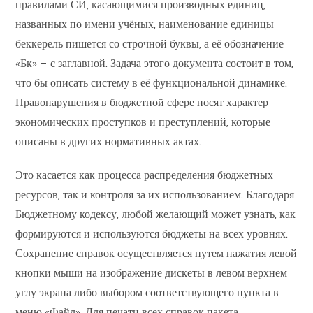
правилами СИ, касающимися производных единиц,
названных по имени учёных, наименование единицы
беккерель пишется со строчной буквы, а её обозначение
«Бк» — с заглавной. Задача этого документа состоит в том,
что бы описать систему в её функциональной динамике.
Правонарушения в бюджетной сфере носят характер
экономических проступков и преступлений, которые
описаны в других нормативных актах.
Это касается как процесса распределения бюджетных
ресурсов, так и контроля за их использованием. Благодаря
Бюджетному кодексу, любой желающий может узнать, как
формируются и используются бюджеты на всех уровнях.
Сохранение справок осуществляется путем нажатия левой
кнопки мыши на изображение дискеты в левом верхнем
углу экрана либо выбором соответствующего пункта в
меню «Файл». Для печати всех справок пакета