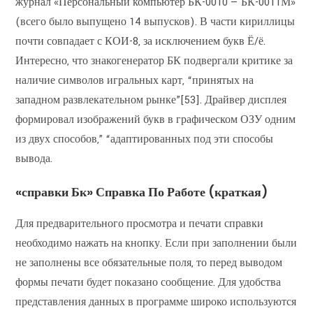
журнал «Персональный компьютер БК-0010 — БК-0011М»
(всего было выпущено 14 выпусков). В части кириллицы
почти совпадает с КОИ-8, за исключением букв Ё/ё.
Интересно, что знакогенератор БК подвергали критике за
наличие символов игральных карт, “принятых на
западном развлекательном рынке”[53]. Драйвер дисплея
формировал изображений букв в графическом ОЗУ одним
из двух способов,” “адаптированных под эти способы
вывода.
«справки Бк» Справка По Работе (краткая)
Для предварительного просмотра и печати справки
необходимо нажать на кнопку. Если при заполнении были
не заполнены все обязательные поля, то перед выводом
формы печати будет показано сообщение. Для удобства
представления данных в программе широко используются