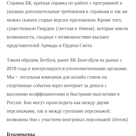
Справка БК, краткая справка по работе с программой и
указаны дополнительные требования к справкам и так же
можно скачать старые версии приложения. Кроме того,
существовали Гвардии (светлая и тёмная), которые имели
возможности, сходные с возможностями высших
представителей Армады и Ордена Света.
Таким образом, БетБум, ранее БК БингоБум на рынке с
2010 года и контролируется уполномоченными органами.
Мы – легальная компания для онлайн ставок на
спортивные события через интернет за деньги с
высокими коэффициентами и быстрыми выплатами в
России. Бои могут происходить как между двумя
персонажами, так и между группами персонажей;
возможны бои с участием неигровых персонажей (ботов).
Букмекеры