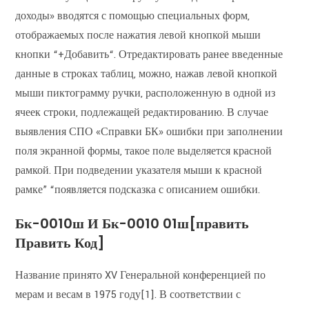
доходы» вводятся с помощью специальных форм,
отображаемых после нажатия левой кнопкой мыши
кнопки “+Добавить“. Отредактировать ранее введенные
данные в строках таблиц, можно, нажав левой кнопкой
мыши пиктограмму ручки, расположенную в одной из
ячеек строки, подлежащей редактированию. В случае
выявления СПО «Справки БК» ошибки при заполнении
поля экранной формы, такое поле выделяется красной
рамкой. При подведении указателя мыши к красной
рамке” “появляется подсказка с описанием ошибки.
Бк-0010ш И Бк-0010 01ш[править
Править Код]
Название принято XV Генеральной конференцией по
мерам и весам в 1975 году[1]. В соответствии с