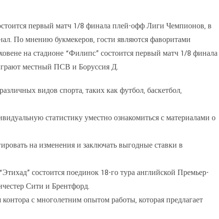
остоится первый матч 1/8 финала плей-офф Лиги Чемпионов, в
ал. По мнению букмекеров, гости являются фаворитами
ховене на стадионе “Филипс” состоится первый матч 1/8 финала
ыграют местный ПСВ и Боруссия Д.
различных видов спорта, таких как футбол, баскетбол,
дивидуальную статистику уместно ознакомиться с материалами о
гировать на изменения и заключать выгодные ставки в
“Этихад” состоится поединок 18-го тура английской Премьер-
нчестер Сити и Брентфорд.
 контора с многолетним опытом работы, которая предлагает