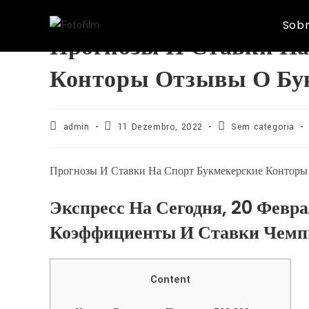
Skip
Sobr
to
Прогнозы И Ставки На
content
Конторы Отзывы О Бук
Post
Post
Post
admin
11 Dezembro, 2022
Sem categoria
author:
published:
category:
Прогнозы И Ставки На Спорт Букмекерские Конторы
Экспресс На Сегодня, 20 Февр
Коэффициенты И Ставки Чемп
Content