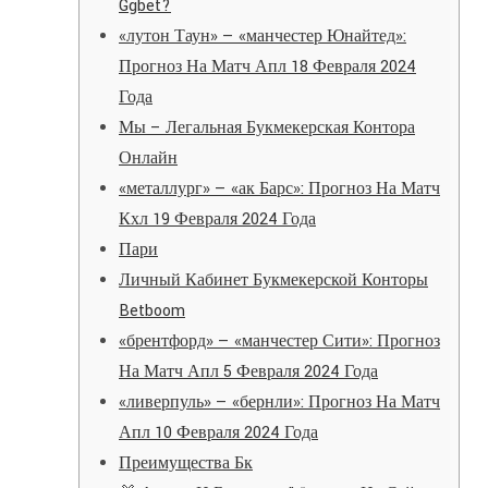
Ggbet?
«лутон Таун» — «манчестер Юнайтед»:
Прогноз На Матч Апл 18 Февраля 2024
Года
Мы – Легальная Букмекерская Контора
Онлайн
«металлург» — «ак Барс»: Прогноз На Матч
Кхл 19 Февраля 2024 Года
Пари
Личный Кабинет Букмекерской Конторы
Betboom
«брентфорд» — «манчестер Сити»: Прогноз
На Матч Апл 5 Февраля 2024 Года
«ливерпуль» — «бернли»: Прогноз На Матч
Апл 10 Февраля 2024 Года
Преимущества Бк