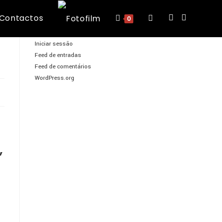
Contactos
Toggle
0
FotoFilm
Iniciar sessão
website
Feed de entradas
Feed de comentários
WordPress.org
search
,