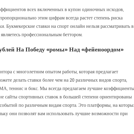
эффициентов всех включенных в купон одиночных исходов,
пропорционально этим цифрам всегда растет степень риска
. Букмекерские ставки на спорт онлайн нельзя рассматривать в
е являетесь профессиональным беттором.
ублей На Победу «ромы» Над «фейеноордом»
нтора с многолетним опытом работы, которая предлагает
жете делать ставки более чем на 20 различных видов спорта,
ММА, теннис и бокс. Мы всегда предлагаем лучшие коэффициент
ие сайты спортивных ставок в большей степени ориентированы
событий по различным видам спорта. Это платформы, на которы
льку они позволят вам использовать лучшие возможности при