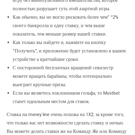
игру без манипулятивного вмешательства, которое
полностью разрушает суть этой азартной игры.
Как обычно, вы не могло рисковать более чем” “2%
своего банкролла и одну ставку, и чем выше
показатель, тем меньше размер вашей ставки.
Как только вы найдете и, нажмите на кнопку
“Получить”, и приложение будет установлено в вашем
устройстве а кратчайшие сроки.
С посторонней бесплатных вращений севилестр
можете вращать барабаны, чтобы потенциально
выиграет крупные призы.
Если вы являетесь поклонником гольфа, то Mostbet
станет идеальным местом для ставок.
Ставка на money line очень похожа на 1X2, за кроме того,
что только вас нет возможности сделать ставку и ничью.
Вы можете делать ставки же на Команду Же или Команду