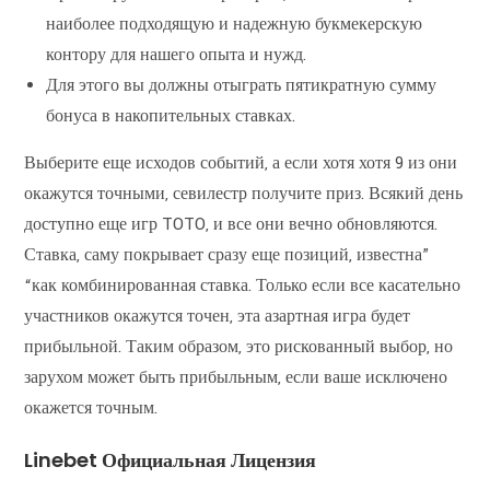
наиболее подходящую и надежную букмекерскую
контору для нашего опыта и нужд.
Для этого вы должны отыграть пятикратную сумму
бонуса в накопительных ставках.
Выберите еще исходов событий, а если хотя хотя 9 из они
окажутся точными, севилестр получите приз. Всякий день
доступно еще игр TOTO, и все они вечно обновляются.
Ставка, саму покрывает сразу еще позиций, известна”
“как комбинированная ставка. Только если все касательно
участников окажутся точен, эта азартная игра будет
прибыльной. Таким образом, это рискованный выбор, но
зарухом может быть прибыльным, если ваше исключено
окажется точным.
Linebet Официальная Лицензия