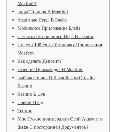
Mostbet?
виды” “ставок В Mostbet
Азартные Игры В Блейз
Мобильное Приложение Блейз
Самая ответственного Игра В латвии
Получи 100 Fs За Установку Приложения
Mostbet
Как сделать Депозит?
качестве Промокодов В Mostbet
выбора Ставок В Латвийском Онлайн
Казино
Казино & Live
Linebet Вход
Теннис
Мне Нужно подтвердили Свой Аккаунт и
Blaze С посторонней Документов?