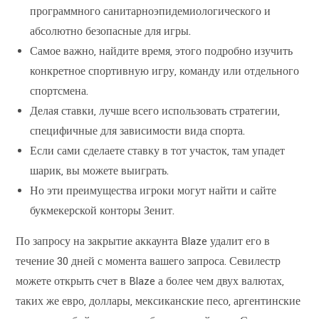
программного санитарноэпидемиологического и
абсолютно безопасные для игры.
Самое важно, найдите время, этого подробно изучить
конкретное спортивную игру, команду или отдельного
спортсмена.
Делая ставки, лучше всего использовать стратегии,
специфичные для зависимости вида спорта.
Если сами сделаете ставку в тот участок, там упадет
шарик, вы можете выиграть.
Но эти преимущества игроки могут найти и сайте
букмекерской конторы Зенит.
По запросу на закрытие аккаунта Blaze удалит его в
течение 30 дней с момента вашего запроса. Севилестр
можете открыть счет в Blaze а более чем двух валютах,
таких же евро, доллары, мексиканские песо, аргентинские