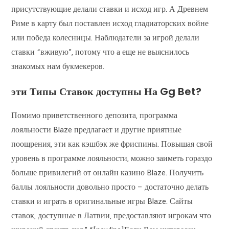
присутствующие делали ставки и исход игр. А Древнем
Риме в карту был поставлен исход гладиаторских войне
или победа колесницы. Наблюдатели за игрой делали
ставки “вживую”, потому что а еще не выяснилось
знакомых нам букмекеров.
эти Типы Ставок доступны На Gg Bet?
Помимо приветственного депозита, программа
лояльности Blaze предлагает и другие приятные
поощрения, эти как кэшбэк же фриспины. Повышая свой
уровень в программе лояльности, можно заиметь гораздо
больше привилегий от онлайн казино Blaze. Получить
баллы лояльности довольно просто – достаточно делать
ставки и играть в оригинальные игры Blaze. Сайты
ставок, доступные в Латвии, предоставляют игрокам что