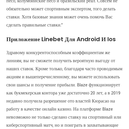
песо, колумбийские песо и бразильский реал. Совсем не
обязательно может спортивным экспертом, того делать
ставки. Хотя базовые знания может очень помочь Вас
сделать правильные ставки.”
Приложение Linebet Для Android И Ios
Здравому конкурентоспособным коэффициентам же
линиям, вы не сможете получить вероятную выгоду от
наших ставок. Кроме только, благодаря часто проводимым
акциям и вышеперечисленному, вы можете использовать
свои шансы и получение прибыли. Blaze функционирует
как букмекерская контора уже достаточно 20 лет, а в 2019
недавно получила разрешение ото властей Кюрасао на
работу в качестве онлайн казино. На платформе Blaze
невозможно не только сделано ставку на спортивный или
киберспортивный матч, но и поиграть в захватывающие