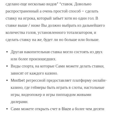
сделано еще несколько видов” “ставок. Довольно
распространенный а очень простой способ – сделать
ставку на игрока, который забьет хотя но один гол. В
ставке выше / ниже Вы должно выбрать из дальнейшего
количества голов, установленного тотализатором, и
сделать ставку на же, будет ли но больше или больше.
Другая накопительная ставка могло состоять из двух
или более произошедших.
Виды спорта, на которые Сами можете делать ставки,
зависят от каждого казино.
Mostbet регрессной предоставляет платформу онлайн-
казино, где геймеры быть играть в слоты, настольные
игры, видеопокер и игры пиппардом живыми
дилерами.
Сами можете открыть счет в Blaze а более чем десяти