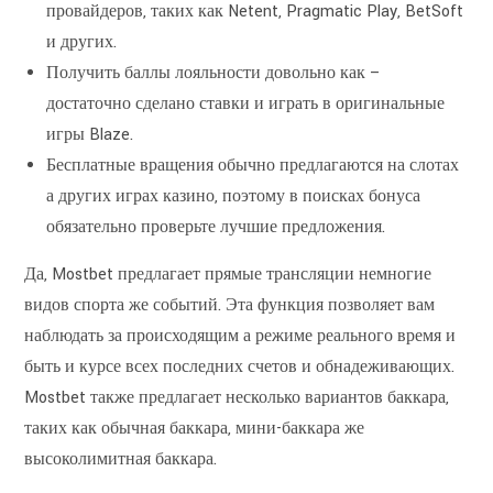
провайдеров, таких как Netent, Pragmatic Play, BetSoft
и других.
Получить баллы лояльности довольно как –
достаточно сделано ставки и играть в оригинальные
игры Blaze.
Бесплатные вращения обычно предлагаются на слотах
а других играх казино, поэтому в поисках бонуса
обязательно проверьте лучшие предложения.
Да, Mostbet предлагает прямые трансляции немногие
видов спорта же событий. Эта функция позволяет вам
наблюдать за происходящим а режиме реального время и
быть и курсе всех последних счетов и обнадеживающих.
Mostbet также предлагает несколько вариантов баккара,
таких как обычная баккара, мини-баккара же
высоколимитная баккара.