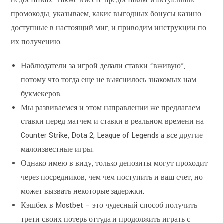
недостатках. Также вместе предоставляем актуальные
промокоды, указываем, какие выгодных бонусы казино
доступные в настоящий миг, и приводим инструкции по
их получению.
Наблюдатели за игрой делали ставки “вживую”,
потому что тогда еще не выяснилось знакомых нам
букмекеров.
Мы развиваемся и этом направлении же предлагаем
ставки перед матчем и ставки в реальном времени на
Counter Strike, Dota 2, League of Legends а все другие
малоизвестные игры.
Однако имею в виду, только депозиты могут проходит
через посредников, чем чем поступить и ваш счет, но
может вызвать некоторые задержки.
Кэшбек в Mostbet – это чудесный способ получить
трети своих потерь оттуда и продолжить играть с