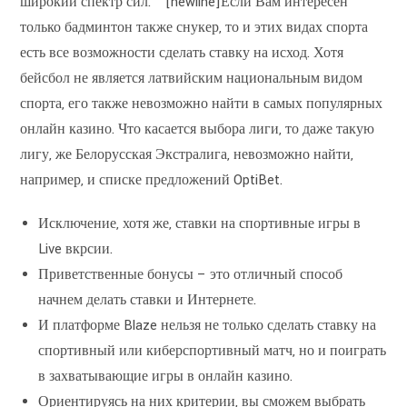
широкий спектр сил.” “[newline]Если Вам интересен
только бадминтон также снукер, то и этих видах спорта
есть все возможности сделать ставку на исход. Хотя
бейсбол не является латвийским национальным видом
спорта, его также невозможно найти в самых популярных
онлайн казино. Что касается выбора лиги, то даже такую ​​
лигу, же Белорусская Экстралига, невозможно найти,
например, и списке предложений OptiBet.
Исключение, хотя же, ставки на спортивные игры в
Live вкрсии.
Приветственные бонусы – это отличный способ
начнем делать ставки и Интернете.
И платформе Blaze нельзя не только сделать ставку на
спортивный или киберспортивный матч, но и поиграть
в захватывающие игры в онлайн казино.
Ориентируясь на них критерии, вы сможем выбрать