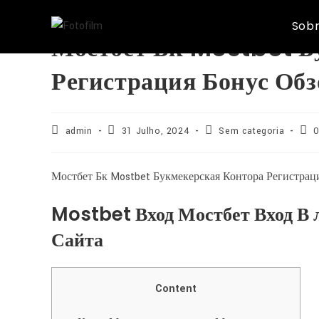
Skip
Sobr
to
Мостбет Бк Mostbet Б
content
Регистрация Бонус Об
Post
Post
Post
Pos
admin
31 Julho, 2024
Sem categoria
author:
published:
category:
com
Мостбет Бк Mostbet Букмекерская Контора Регистра
Mostbet Вход Мостбет Вход В
Сайта
Content