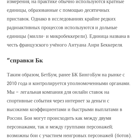
измерения, на практике обычно используются кратные
единицы, образованные с помощью десятичных
приставок. Однако в исследованиях крайне редких
радиоактивных процессов используются и дольные
единицы (милли- и микробеккерели). Единица названа в
честь французского учёного Антуана Анри Беккереля.
“справки Бк
Таким образом, БетБум, ранее БК БингоБум на рынке с
2010 года и контролируется уполномоченными органами.
Мы – легальная компания для онлайн ставок на
спортивные события через интернет за деньги с
высокими коэффициентами и быстрыми выплатами в
России. Бои могут происходить как между двумя
персонажами, так и между группами персонажей;
возможны бои с участием неигровых персонажей (ботов).