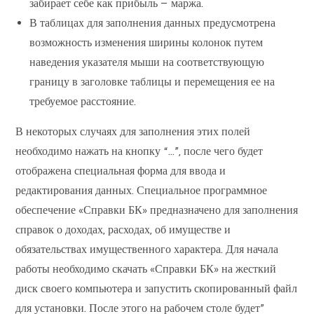
забирает себе как прибыль — маржа.
В таблицах для заполнения данных предусмотрена
возможность изменения ширины колонок путем
наведения указателя мыши на соответствующую
границу в заголовке таблицы и перемещения ее на
требуемое расстояние.
В некоторых случаях для заполнения этих полей
необходимо нажать на кнопку “…”, после чего будет
отображена специальная форма для ввода и
редактирования данных. Специальное программное
обеспечение «Справки БК» предназначено для заполнения
справок о доходах, расходах, об имуществе и
обязательствах имущественного характера. Для начала
работы необходимо скачать «Справки БК» на жесткий
диск своего компьютера и запустить скопированный файл
для установки. После этого на рабочем столе будет”