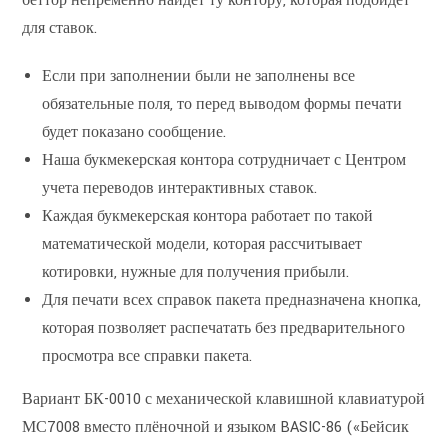
беттор непременно найдет ту контору, которая подойдет
для ставок.
Если при заполнении были не заполнены все
обязательные поля, то перед выводом формы печати
будет показано сообщение.
Наша букмекерская контора сотрудничает с Центром
учета переводов интерактивных ставок.
Каждая букмекерская контора работает по такой
математической модели, которая рассчитывает
котировки, нужные для получения прибыли.
Для печати всех справок пакета предназначена кнопка,
которая позволяет распечатать без предварительного
просмотра все справки пакета.
Вариант БК-0010 с механической клавишной клавиатурой
МС7008 вместо плёночной и языком BASIC-86 («Бейсик