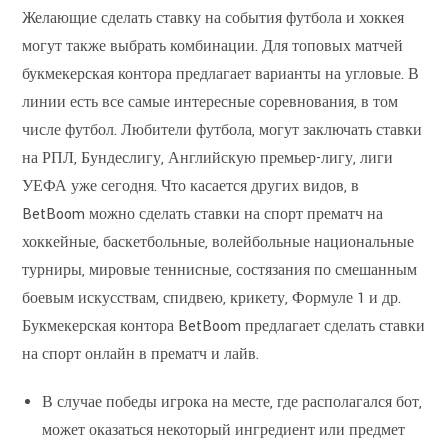
Желающие сделать ставку на события футбола и хоккея
могут также выбрать комбинации. Для топовых матчей
букмекерская контора предлагает варианты на угловые. В
линии есть все самые интересные соревнования, в том
числе футбол. Любители футбола, могут заключать ставки
на РПЛ, Бундеслигу, Английскую премьер-лигу, лиги
УЕФА уже сегодня. Что касается других видов, в
BetBoom можно сделать ставки на спорт прематч на
хоккейные, баскетбольные, волейбольные национальные
турниры, мировые теннисные, состязания по смешанным
боевым искусствам, спидвею, крикету, Формуле 1 и др.
Букмекерская контора BetBoom предлагает сделать ставки
на спорт онлайн в прематч и лайв.
В случае победы игрока на месте, где располагался бот,
может оказаться некоторый ингредиент или предмет