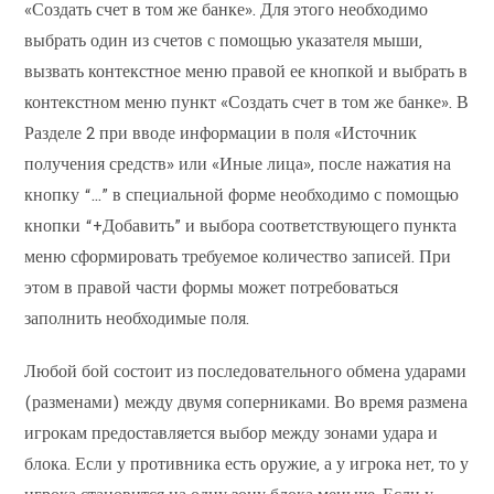
«Создать счет в том же банке». Для этого необходимо
выбрать один из счетов с помощью указателя мыши,
вызвать контекстное меню правой ее кнопкой и выбрать в
контекстном меню пункт «Создать счет в том же банке». В
Разделе 2 при вводе информации в поля «Источник
получения средств» или «Иные лица», после нажатия на
кнопку “…” в специальной форме необходимо с помощью
кнопки “+Добавить” и выбора соответствующего пункта
меню сформировать требуемое количество записей. При
этом в правой части формы может потребоваться
заполнить необходимые поля.
Любой бой состоит из последовательного обмена ударами
(разменами) между двумя соперниками. Во время размена
игрокам предоставляется выбор между зонами удара и
блока. Если у противника есть оружие, а у игрока нет, то у