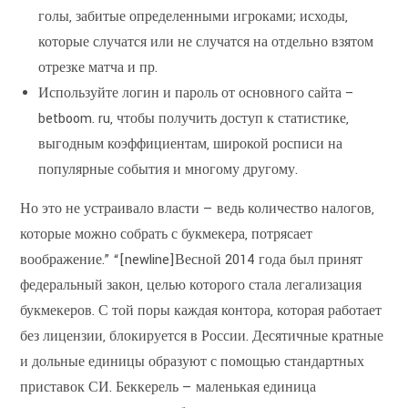
голы, забитые определенными игроками; исходы,
которые случатся или не случатся на отдельно взятом
отрезке матча и пр.
Используйте логин и пароль от основного сайта –
betboom. ru, чтобы получить доступ к статистике,
выгодным коэффициентам, широкой росписи на
популярные события и многому другому.
Но это не устраивало власти — ведь количество налогов,
которые можно собрать с букмекера, потрясает
воображение.” “[newline]Весной 2014 года был принят
федеральный закон, целью которого стала легализация
букмекеров. С той поры каждая контора, которая работает
без лицензии, блокируется в России. Десятичные кратные
и дольные единицы образуют с помощью стандартных
приставок СИ. Беккерель — маленькая единица