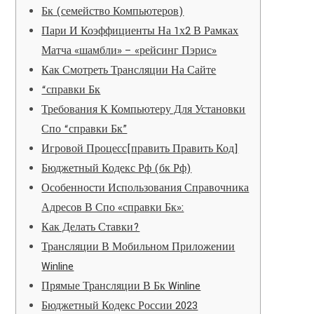
Бк (семейство Компьютеров)
Пари И Коэффициенты На 1х2 В Рамках
Матча «шамбли» – «рейсинг Пэрис»
Как Смотреть Трансляции На Сайте
“справки Бк
Требования К Компьютеру Для Установки
Спо “справки Бк”
Игровой Процесс[править Править Код]
Бюджетный Кодекс Рф (бк Рф)
Особенности Использования Справочника
Адресов В Спо «справки Бк»:
Как Делать Ставки?
Трансляции В Мобильном Приложении
Winline
Прямые Трансляции В Бк Winline
Бюджетный Кодекс России 2023