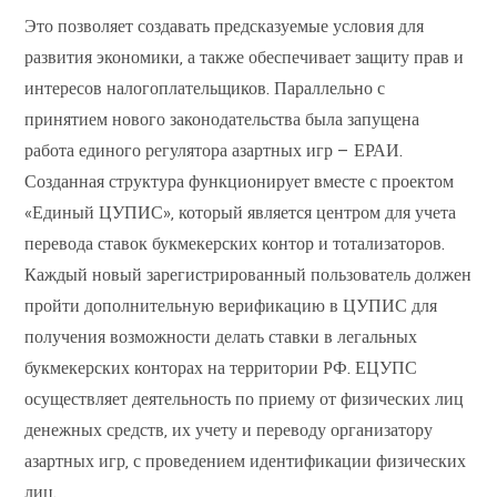
Это позволяет создавать предсказуемые условия для
развития экономики, а также обеспечивает защиту прав и
интересов налогоплательщиков. Параллельно с
принятием нового законодательства была запущена
работа единого регулятора азартных игр — ЕРАИ.
Созданная структура функционирует вместе с проектом
«Единый ЦУПИС», который является центром для учета
перевода ставок букмекерских контор и тотализаторов.
Каждый новый зарегистрированный пользователь должен
пройти дополнительную верификацию в ЦУПИС для
получения возможности делать ставки в легальных
букмекерских конторах на территории РФ. ЕЦУПС
осуществляет деятельность по приему от физических лиц
денежных средств, их учету и переводу организатору
азартных игр, с проведением идентификации физических
лиц.