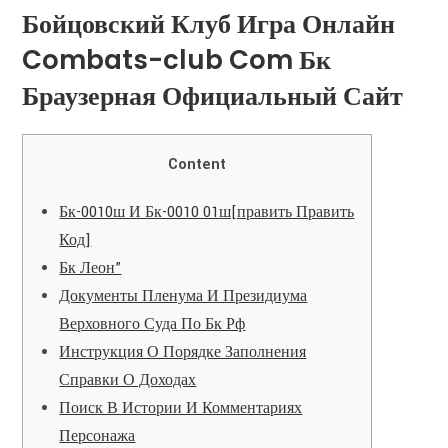
Бойцовский Клуб Игра Онлайн
Combats-club Com Бк
Браузерная Официальный Сайт
Content
Бк-0010ш И Бк-0010 01ш[править Править
Код]
Бк Леон”
Документы Пленума И Президиума
Верховного Суда По Бк Рф
Инструкция О Порядке Заполнения
Справки О Доходах
Поиск В Истории И Комментариях
Персонажа