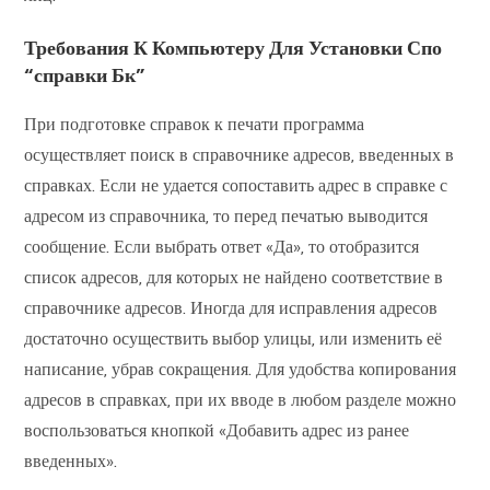
Требования К Компьютеру Для Установки Спо
“справки Бк”
При подготовке справок к печати программа
осуществляет поиск в справочнике адресов, введенных в
справках. Если не удается сопоставить адрес в справке с
адресом из справочника, то перед печатью выводится
сообщение. Если выбрать ответ «Да», то отобразится
список адресов, для которых не найдено соответствие в
справочнике адресов. Иногда для исправления адресов
достаточно осуществить выбор улицы, или изменить её
написание, убрав сокращения. Для удобства копирования
адресов в справках, при их вводе в любом разделе можно
воспользоваться кнопкой «Добавить адрес из ранее
введенных».