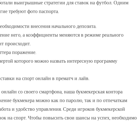
ботали выигрышные стратегии для ставок на футбол. Одним
гие требуют фото паспорта.
еобходимости внесения начального депозита.
чение него, а коэффициенты меняются в режиме реального
нт происходит.
ттера поражение.
чертой которого можно назвать интересную программу
ставки на спорт онлайн в прематч и лайв.
т онлайн со своего смартфона, наша букмекерская контора
ение букмекера можно как по паролю, так и по отпечаткам
абота и удобство управления. Среди игроков букмекерской
вок на спорт. Чтобы повысить свои шансы на успех, необходимо