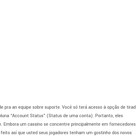
e pra an equipe sobre suporte. Você só terá acesso à opção de tira
luna “Account Status” (Status de uma conta). Portanto, eles
e. Embora um cassino se concentre principalmente em fornecedores
é feito así que usted seus jogadores tenham um gostinho dos novos