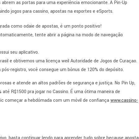
das abrem as portas para uma experiência emocionante. A Pin-Up
uindo jogos para cassino, apostas na esportes e eSports.
rada como odaie de apostas, é um ponto positivo!
utomaticamente, tente abrir a página na modo de navegação
ssui seu aplicativo.
rasil e obtivemos uma licença weil Autoridade de Jogos de Curaçao.
a pós-registro, você consegue um bônus de 120% do depósito.
orosas e atende an altos padrões de segurança e justiça. No Pin Up,
% até R$1500 pra jogar no Cassino. É uma ótima maneira de
onic começar a hebdómada com um móvil de confiança
www.cassino-
vo, basta continuar lendo para aprender tudo sobre because aposta