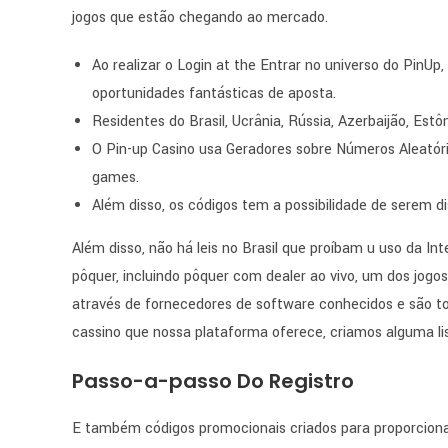
jogos que estão chegando ao mercado.
Ao realizar o Login at the Entrar no universo do PinUp
oportunidades fantásticas de aposta.
Residentes do Brasil, Ucrânia, Rússia, Azerbaijão, Est
O Pin-up Casino usa Geradores sobre Números Aleatório
games.
Além disso, os códigos tem a possibilidade de serem di
Além disso, não há leis no Brasil que proíbam u uso da In
pôquer, incluindo pôquer com dealer ao vivo, um dos jogo
através de fornecedores de software conhecidos e são to
cassino que nossa plataforma oferece, criamos alguma li
Passo-a-passo Do Registro
E também códigos promocionais criados para proporciona