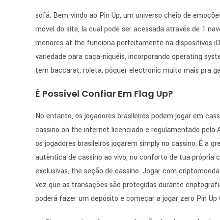
sofá. Bem-vindo ao Pin Up, um universo cheio de emoçõ
móvel do site, la cual pode ser acessada através de 1 nav
menores at the funciona perfeitamente na dispositivos iOS
variedade para caça-níquéis, incorporando operating syst
tem baccarat, roleta, pôquer electronic muito mais pra gar
É Possível Confiar Em Flag Up?
No entanto, os jogadores brasileiros podem jogar em cassi
cassino on the internet licenciado e regulamentado pela 
os jogadores brasileiros jogarem simply no cassino. É a 
autêntica de cassino ao vivo, no conforto de tua própri
exclusivas, the seção de cassino. Jogar com criptomoed
vez que as transações são protegidas durante criptografi
poderá fazer um depósito e começar a jogar zero Pin Up 