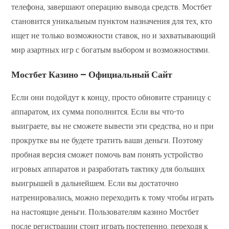
телефона, завершают операцию вывода средств. Мостбет
становится уникальным пунктом назначения для тех, кто
ищет не только возможности ставок, но и захватывающий
мир азартных игр с богатым выбором и возможностями.
Мостбет Казино – Официальный Сайт
Если они подойдут к концу, просто обновите страницу с
аппаратом, их сумма пополнится. Если вы что-то
выиграете, вы не сможете вывести эти средства, но и при
прокрутке вы не будете тратить ваши деньги. Поэтому
пробная версия сможет помочь вам понять устройство
игровых аппаратов и разработать тактику для больших
выигрышей в дальнейшем. Если вы достаточно
натренировались, можно переходить к тому чтобы играть
на настоящие деньги. Пользователям казино Мостбет
после регистрации стоит играть постепенно, переходя к