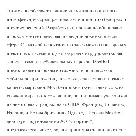
Этому способствует наличие интуитивно понятного
интерфейса, который располагает к принятию быстрых и
простых решений. Разработчики постоянно обновляют
игровой контент, внедряя последние новинки в этой
сфере. С высокой вероятностью здесь можно насладиться
практически всеми видами азартных игр, удовлетворяя
запросы самых требовательных игроков. Mostbet
предоставляет игрокам возможность использовать
мобильное приложение, позволяя делать ставки прямо с
вашего смартфона. Мостбетприветствует ставки со всех
уголков мира, но, к сожалению, не принимает участников
из некоторых стран, включая США, Францию, Испанию,
Италию, и Великобританию. Однако, в России Mostbet
действует под названием АО “Спортбет”,
предлагаялегальные услугии принимая ставки на основе