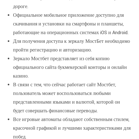
дороге.
Официальное мобильное приложение доступно для
скачивания и установки на смартфоны и планшеты,
работающие на операционных системах iOS и Android.
Для получения доступа к зеркалу МостБет необходимо
пройти регистрацию и авторизацию.
Зеркало Мостбет представляет из себя копию
официального сайта букмекерской конторы и онлайн
казино.
В связи с тем, что сейчас работает сайт Мостбет,
пользователь может воспользоваться любыми
представленными языками и валютой, которой он
будет совершать финансовые переводы.
Все игровые автоматы обладают собственным стилем,
красочной графикой и лучшими характеристиками для
побед.