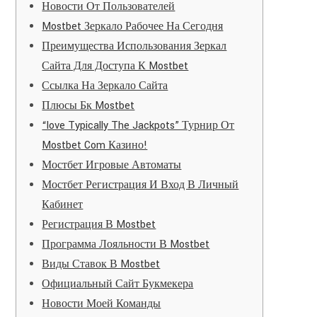
Новости От Пользователей
Mostbet Зеркало Рабочее На Сегодня
Преимущества Использования Зеркал
Сайта Для Доступа К Mostbet
Ссылка На Зеркало Сайта
Плюсы Бк Mostbet
“love Typically The Jackpots” Турнир От
Mostbet Com Казино!
Мостбет Игровые Автоматы
Мостбет Регистрация И Вход В Личный
Кабинет
Регистрация В Mostbet
Программа Лояльности В Mostbet
Виды Ставок В Mostbet
Официальный Сайт Букмекера
Новости Моей Команды