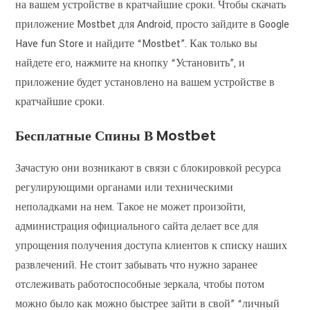
на вашем устройстве в кратчайшие сроки. Чтобы скачать
приложение Mostbet для Android, просто зайдите в Google
Have fun Store и найдите “Mostbet”. Как только вы
найдете его, нажмите на кнопку “Установить”, и
приложение будет установлено на вашем устройстве в
кратчайшие сроки.
Бесплатные Спины В Mostbet
Зачастую они возникают в связи с блокировкой ресурса
регулирующими органами или техническими
неполадками на нем. Такое не может произойти,
администрация официального сайта делает все для
упрощения получения доступа клиентов к списку наших
развлечений. Не стоит забывать что нужно заранее
отслеживать работоспособные зеркала, чтобы потом
можно было как можно быстрее зайти в свой” “личный