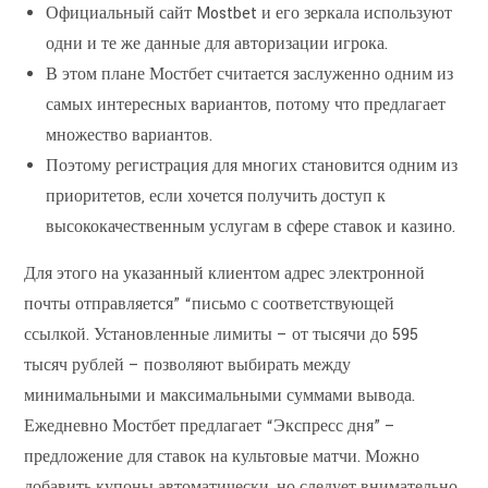
Официальный сайт Mostbet и его зеркала используют
одни и те же данные для авторизации игрока.
В этом плане Мостбет считается заслуженно одним из
самых интересных вариантов, потому что предлагает
множество вариантов.
Поэтому регистрация для многих становится одним из
приоритетов, если хочется получить доступ к
высококачественным услугам в сфере ставок и казино.
Для этого на указанный клиентом адрес электронной
почты отправляется” “письмо с соответствующей
ссылкой. Установленные лимиты – от тысячи до 595
тысяч рублей – позволяют выбирать между
минимальными и максимальными суммами вывода.
Ежедневно Мостбет предлагает “Экспресс дня” –
предложение для ставок на культовые матчи. Можно
добавить купоны автоматически, но следует внимательно