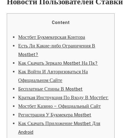
Новости Пользователей Ставки
Content
Мостбет Букмекерская Контора
Есть Ли Какие-либо Ограничения В
Mostbet?
Как Скачать Зеркало Mostbet На Пк?
Как Войти И Авторизоваться На
Официальном Сайте
Бесплатные Спины В Mostbet
Краткая Инструкция По Входу В Мостбет:
Мостбет Казино – Официальный Сайт
Регистрация У Букмекера Mostbet
Как Скачать Приложение Mostbet Для
Android