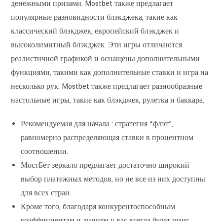
денежными призами. Mostbet также предлагает
популярные разновидности блэкджека, такие как
классический блэкджек, европейский блэкджек и
высоколимитный блэкджек. Эти игры отличаются
реалистичной графикой и оснащены дополнительными
функциями, такими как дополнительные ставки и игра на
несколько рук. Mostbet также предлагает разнообразные
настольные игры, такие как блэкджек, рулетка и баккара.
Рекомендуемая для начала : стратегия “флэт”,
равномерно распределяющая ставки в процентном
соотношении.
МостБет зеркало предлагает достаточно широкий
выбор платежных методов, но не все из них доступны
для всех стран.
Кроме того, благодаря конкурентоспособным
коэффициентам и линиям у вас всегда будет шанс