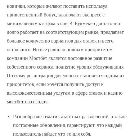
новички, которые желают поставить используя
приветственный бонус, заключают экспресс с
минимальным кэффом в one, 4. Букмекер достаточно
долго работает на соответствующем рынке, предлагает
большое количество вариантов для ставок и всего
остального. Но все равно основным приоритетом
компании Мостбет является постоянное развитие
собственного сервиса, поднятие уровня обслуживания.
Поэтому регистрация для многих становится одним из
приоритетов, если хочется получить доступ к
высококачественным услугам в сфере ставок и казино
мостбет на сегодня
.
Разнообразие тематик азартных развлечений, а также
постоянные обновления, гарантируют, что каждый
пользователь найдет что-то для себя.