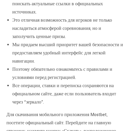
поискать актуальные ссылки в официальных
источниках.
Это отличная возможность для игроков не только
насладиться атмосферой соревнования, но и
заполучить ценные призы.
Мы придаем высший приоритет вашей безопасности и
предоставляем удобный интерфейс для легкой
навигации.
Поэтому обязательно ознакомьтесь с правилами и
условиями перед регистрацией.
Все операции, ставки и переписка сохраняются на
официальном сайте, даже если пользователь входит
через “зеркало”.
Для скачивания мобильного приложения Mostbet,
посетите официальный сайт. Перейдите на главную