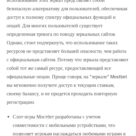
использование этих зеркал представляет собой
безопасную альтернативу для пользователей, обеспечивая
доступ к полному спектру официальных функций и
опций. Для многих пользователей существует
определенная тревога по поводу зеркальных сайтов.
Однако, стоит подчеркнуть, что использование таких
ресурсов не представляет большей опасности, чем работа
с официальным сайтом. Потому что зеркала представляют
собой тот же самый ресурс, предоставляющий все
официальные опции. Проще говоря, на “зеркале” Mostbet
вы мгновенно получите доступ к текущим ставкам,
своему балансу, и не придется проходить повторную
регистрацию.
Слот-игры Мостбет разработаны с учетом
совместимости с мобильными устройствами, что
позволяет игрокам наслаждаться любимыми играми в