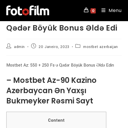
Blog
Skip
Menu
to
0
Mostbet Az: 550 + 250 Fs-ə
content
Qədər Böyük Bonus Əldə Edi
Post
Post
Post
admin
20 Janeiro, 2023
mostbet azerbaijan
author:
published:
category:
Mostbet Az: 550 + 250 Fs-ə Qədər Böyük Bonus Əldə Edin
– Mostbet Az-90 Kazino
Azerbaycan Ən Yaxşı
Bukmeyker Rəsmi Sayt
Content