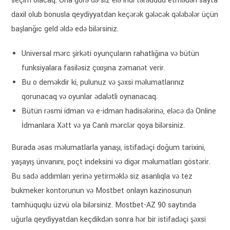
seçim olacaq. Ona görə də siz elə indi tərəddüd etmədən sayta
daxil olub bonusla qeydiyyatdan keçərək gələcək qələbələr üçün
başlanğıc geld əldə edə bilərsiniz.
Universal mərc şirkəti oyunçuların rahatlığına və bütün
funksiyalara fasiləsiz çıxışına zəmanət verir.
Bu o deməkdir ki, pulunuz və şəxsi məlumatlarınız
qorunacaq və oyunlar ədalətli oynanacaq.
Bütün rəsmi idman və e-idman hadisələrinə, eləcə də Online
İdmanlara Xətt və ya Canlı mərclər qoya bilərsiniz.
Burada əsas məlumatlarla yanaşı, istifadəçi doğum tarixini,
yaşayış ünvanını, poçt indeksini və digər məlumatları göstərir.
Bu sadə addımları yerinə yetirməklə siz asanlıqla və tez
bukmeker kontorunun və Mostbet onlayn kazinosunun
tamhüquqlu üzvü ola bilərsiniz. Mostbet-AZ 90 saytında
uğurla qeydiyyatdan keçdikdən sonra hər bir istifadəçi şəxsi