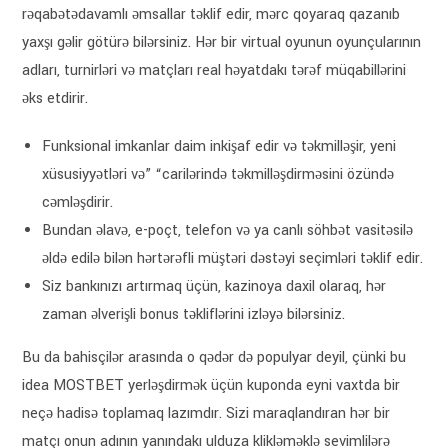
rəqabətədavamlı əmsallar təklif edir, mərc qoyaraq qazanıb
yaxşı gəlir götürə bilərsiniz. Hər bir virtual oyunun oyunçularının
adları, turnirləri və matçları real həyatdakı tərəf müqabillərini
əks etdirir.
Funksional imkanlar daim inkişaf edir və təkmilləşir, yeni
xüsusiyyətləri və” “carilərində təkmilləşdirməsini özündə
cəmləşdirir.
Bundan əlavə, e-poçt, telefon və ya canlı söhbət vasitəsilə
əldə edilə bilən hərtərəfli müştəri dəstəyi seçimləri təklif edir.
Siz bankınızı artırmaq üçün, kazinoya daxil olaraq, hər
zaman əlverişli bonus təkliflərini izləyə bilərsiniz.
Bu da bahisçilər arasında o qədər də populyar deyil, çünki bu
idea MOSTBET yerləşdirmək üçün kuponda eyni vaxtda bir
neçə hadisə toplamaq lazımdır. Sizi maraqlandıran hər bir
matçı onun adının yanındakı ulduza klikləməklə sevimlilərə