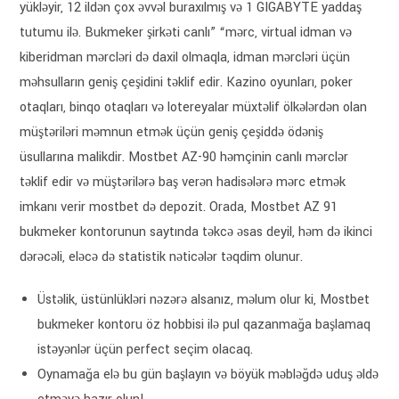
yükləyir, 12 ildən çox əvvəl buraxılmış və 1 GIGABYTE yaddaş
tutumu ilə. Bukmeker şirkəti canlı” “mərc, virtual idman və
kiberidman mərcləri də daxil olmaqla, idman mərcləri üçün
məhsulların geniş çeşidini təklif edir. Kazino oyunları, poker
otaqları, binqo otaqları və lotereyalar müxtəlif ölkələrdən olan
müştəriləri məmnun etmək üçün geniş çeşiddə ödəniş
üsullarına malikdir. Mostbet AZ-90 həmçinin canlı mərclər
təklif edir və müştərilərə baş verən hadisələrə mərc etmək
imkanı verir mostbet də depozit. Orada, Mostbet AZ 91
bukmeker kontorunun saytında təkcə əsas deyil, həm də ikinci
dərəcəli, eləcə də statistik nəticələr təqdim olunur.
Üstəlik, üstünlükləri nəzərə alsanız, məlum olur ki, Mostbet
bukmeker kontoru öz hobbisi ilə pul qazanmağa başlamaq
istəyənlər üçün perfect seçim olacaq.
Oynamağa elə bu gün başlayın və böyük məbləğdə uduş əldə