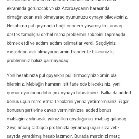
ekranında görünəcək və siz Azərbaycanın harasında
olmağınızdan asılı olmayaraq oyununuzu oynaya biləcəksiniz.
Hesabıma pul qoymaqla bağlı concern yaşamışdım, ancaq
dəstək təmsilçisi dərhal mənə problemin səbəbini tapmaqda
kömək etdi və addım-addım təlimatlar verdi. Seçdiyiniz
metoddan asılı olmayaraq əmin frangente bilərsiniz ki,
probleminiz həlsiz qalmayacaq.
Yəni hesabınıza pul qoyarkən pul itirmədiyinizə əmin ola
bilərsiniz. Məbləğin hamısını isitifadə edə biləcəksiniz, yəni
qumar oyunlarını daha çox oynaya biləcəksiniz. Bəlkə də added
bonus üçün mərc etmə tələblərini yerinə yetirməmisiniz. Əgər
bonusun şərtlərinə cavab vermirsinizsə, added bonus
məbləğiniz silinəcək, yalnız ilkin qoyduğunuz məbləğ qalacaq.
Xeyr, ancaq tətbiqdə profilinizlə oynamaq üçün sizə veb-
saytda yaradılmış hesab lazımdır. Burada mərcinizi matç