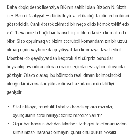
Daha dəqiq desək lisenziya BK-nın sahibi olan Bizbon N. Sixth
is v. Rəsmi fəaliyyət – dürüstlüyü və etibarlığı təsdiq edən ikinci
göstəricidir. Canlı dəstək xidməti bir neçə dildə kömək təklif edə
və” “hesabınızla bağlı hər hansı bir problemdə sizə kömək edə
bilər. Sizə qoşulmaq və bizim təcrübəli komandamızın bir üzvü
olmaq üçün saytımızda qeydiyyatdan keçməyə dəvət edirik.
Mostbet-də qeydiyyatdan keçərək sizi sürpriz bonuslar,
heyranlıq uyandıran idman mərc seçimləri və əyləncəli oyunlar
gözləyir. Əlavə olaraq, bu bölmədə real idman bölməsindəki
olduğu kimi əmsallar yüksəkdir və bazarların müxtəlifliyi
genişdir.
Statistikaya, müxtəlif total və handikaplara mərclər,
oyunçuların fərdi nailiyyətlərinə mərclər varifr?
Əgər hər hansı səbəbdən Mosbet tətbiqini telefonunuzdan
silmisinizsə, narahat olmayın, çünki onu bütün əvvəlki