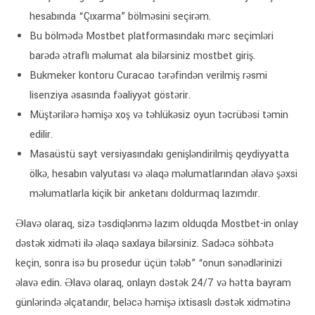
hesabında “Çıxarma” bölməsini seçirəm.
Bu bölmədə Mostbet platformasındakı mərc seçimləri
barədə ətraflı məlumat ala bilərsiniz mostbet giriş.
Bukmeker kontoru Curacao tərəfindən verilmiş rəsmi
lisenziya əsasında fəaliyyət göstərir.
Müştərilərə həmişə xoş və təhlükəsiz oyun təcrübəsi təmin
edilir.
Masaüstü sayt versiyasındakı genişləndirilmiş qeydiyyatta
ölkə, hesabın valyutası və əlaqə məlumatlarından əlavə şəxsi
məlumatlarla kiçik bir anketanı doldurmaq lazımdır.
Əlavə olaraq, sizə təsdiqlənmə lazım olduqda Mostbet-in onlay
dəstək xidməti ilə əlaqə saxlaya bilərsiniz. Sadəcə söhbətə
keçin, sonra isə bu prosedur üçün tələb” “onun sənədlərinizi
əlavə edin. Əlavə olaraq, onlayn dəstək 24/7 və hətta bayram
günlərində əlçatandır, beləcə həmişə ixtisaslı dəstək xidmətinə