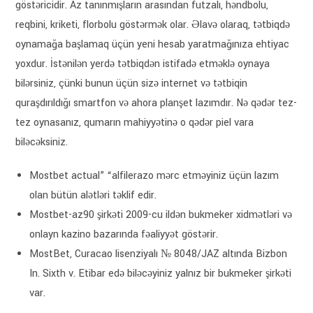
göstəricidir. Az tanınmışların arasından futzalı, həndbolu,
reqbini, kriketi, florbolu göstərmək olar. Əlavə olaraq, tətbiqdə
oynamağa başlamaq üçün yeni hesab yaratmağınıza ehtiyac
yoxdur. İstənilən yerdə tətbiqdən istifadə etməklə oynaya
bilərsiniz, çünki bunun üçün sizə internet və tətbiqin
quraşdırıldığı smartfon və ahora planşet lazımdır. Nə qədər tez-
tez oynasanız, qumarın mahiyyətinə o qədər piel vara
biləcəksiniz.
Mostbet actual” “alfilerazo mərc etməyiniz üçün lazım
olan bütün alətləri təklif edir.
Mostbet-az90 şirkəti 2009-cu ildən bukmeker xidmətləri və
onlayn kazino bazarında fəaliyyət göstərir.
MostBet, Curacao lisenziyalı № 8048/JAZ altında Bizbon
In. Sixth v. Etibar edə biləcəyiniz yalnız bir bukmeker şirkəti
var.