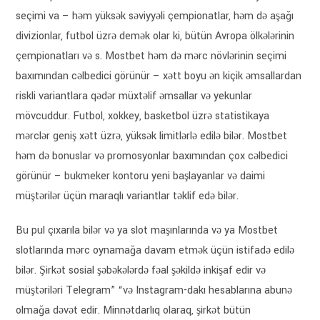
seçimi va – həm yüksək səviyyəli çempionatlar, həm də aşağı
divizionlar, futbol üzrə demək olar ki, bütün Avropa ölkələrinin
çempionatları və s. Mostbet həm də mərc növlərinin seçimi
baxımından cəlbedici görünür – xətt boyu ən kiçik əmsallardan
riskli variantlara qədər müxtəlif əmsallar və yekunlar
mövcuddur. Futbol, ​​xokkey, basketbol üzrə statistikaya
mərclər geniş xətt üzrə, yüksək limitlərlə edilə bilər. Mostbet
həm də bonuslar və promosyonlar baxımından çox cəlbedici
görünür – bukmeker kontoru yeni başlayanlar və daimi
müştərilər üçün maraqlı variantlar təklif edə bilər.
Bu pul çıxarıla bilər və ya slot maşınlarında və ya Mostbet
slotlarında mərc oynamağa davam etmək üçün istifadə edilə
bilər. Şirkət sosial şəbəkələrdə fəal şəkildə inkişaf edir və
müştəriləri Telegram” “və Instagram-dakı hesablarına abunə
olmağa dəvət edir. Minnətdarlıq olaraq, şirkət bütün