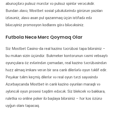
abunəçilərə pulsuz mərclər və pulsuz spinlər verəcəkdir.
Bundan əlavə, Mostbet sosial şəbəkələrində görünən yazıları
izləsəniz, əlavə asan pul qazanmaq üçün istifadə edə
biləcəyiniz promosyon kodlarını görə biləcəksiniz.
Futbola Necə Mərc Qoymaq Olar
Siz Mostbet Casino-da real kazino təcrübəsi tapa bilərsiniz –
bu məkan sizin üçündür. Bukmeker kontorunun rəsmi vebsaytı
oyunçulara öz evlərindən çıxmadan, real kazino təcrübəsindən
həzz almaq imkanı verən bir sıra canlı dilerlərlə oyun təklif edir.
Peşəkar təlim keçmiş dilerlər və real oyun tərzi sayəsində
Azərbaycanda Mostbet-in canlı kazino oyunları maraqlı və
əyləncəli oyun prosesi təqdim edəcək. Siz blekcek və bakkara,
ruletka və online poker ilə başlaya bilərsiniz – hər kəs özünə
uyğun olanı tapacaq.