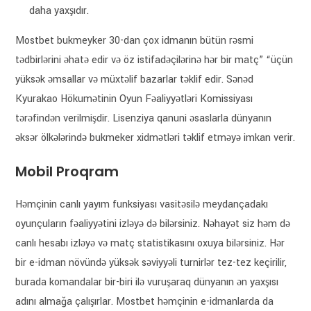
daha yaxşıdır.
Mostbet bukmeyker 30-dan çox idmanın bütün rəsmi
tədbirlərini əhatə edir və öz istifadəçilərinə hər bir matç” “üçün
yüksək əmsallar və müxtəlif bazarlar təklif edir. Sənəd
Kyurakao Hökumətinin Oyun Fəaliyyətləri Komissiyası
tərəfindən verilmişdir. Lisenziya qanuni əsaslarla dünyanın
əksər ölkələrində bukmeker xidmətləri təklif etməyə imkan verir.
Mobil Proqram
Həmçinin canlı yayım funksiyası vasitəsilə meydançadakı
oyunçuların fəaliyyətini izləyə də bilərsiniz. Nəhayət siz həm də
canlı hesabı izləyə və matç statistikasını oxuya bilərsiniz. Hər
bir e-idman növündə yüksək səviyyəli turnirlər tez-tez keçirilir,
burada komandalar bir-biri ilə vuruşaraq dünyanın ən yaxşısı
adını almağa çalışırlar. Mostbet həmçinin e-idmanlarda da