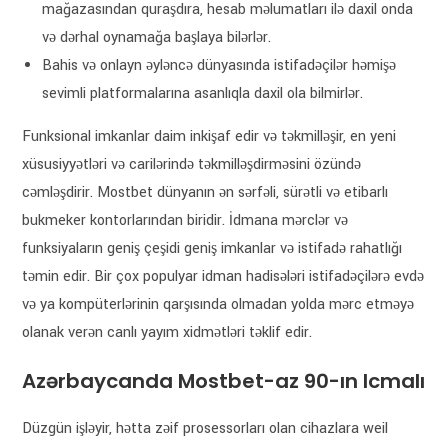
mağazasından quraşdıra, hesab məlumatları ilə daxil onda
və dərhal oynamağa başlaya bilərlər.
Bahis və onlayn əyləncə dünyasında istifadəçilər həmişə
sevimli platformalarına asanlıqla daxil ola bilmirlər.
Funksional imkanlar daim inkişaf edir və təkmilləşir, en yeni
xüsusiyyətləri və carilərində təkmilləşdirməsini özündə
cəmləşdirir. Mostbet dünyanın ən sərfəli, sürətli və etibarlı
bukmeker kontorlarından biridir. İdmana mərclər və
funksiyaların geniş çeşidi geniş imkanlar və istifadə rahatlığı
təmin edir. Bir çox populyar idman hadisələri istifadəçilərə evdə
və ya kompüterlərinin qarşısında olmadan yolda mərc etməyə
olanak verən canlı yayım xidmətləri təklif edir.
Azərbaycanda Mostbet-az 90-ın Icmalı
Düzgün işləyir, hətta zəif prosessorları olan cihazlara weil