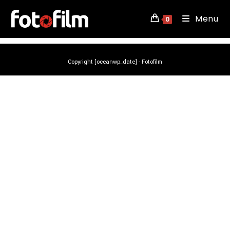
Dia da Mãe
Menu
0
Copyright [oceanwp_date] - Fotofilm