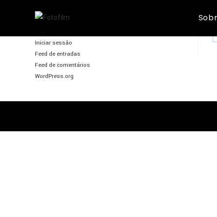
Skip
Sobr
to
FotoFilm
content
Iniciar sessão
Feed de entradas
Feed de comentários
WordPress.org