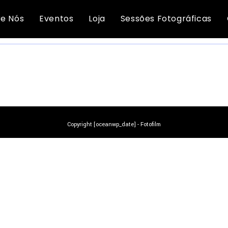
Diversos
e Nós
Eventos
Loja
Sessões Fotográficas
NÃO FORAM ENCONTRADOS PRODUTOS CORRESPONDENTES À SUA PESQUISA.
Copyright [oceanwp_date] - Fotofilm