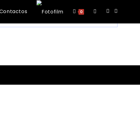
Contactos
Toggle
0
website
search