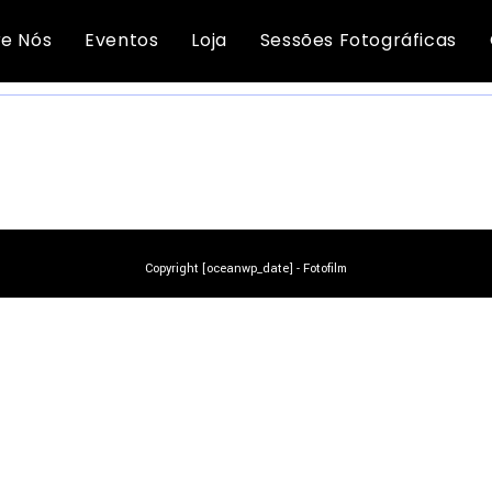
molduras tamanho standar
e Nós
Eventos
Loja
Sessões Fotográficas
NÃO FORAM ENCONTRADOS PRODUTOS CORRESPONDENTES À SUA PESQUISA.
Copyright [oceanwp_date] - Fotofilm