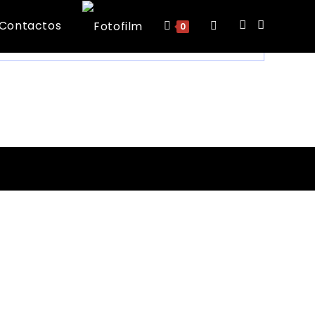
d
Contactos
Toggle
0
website
search