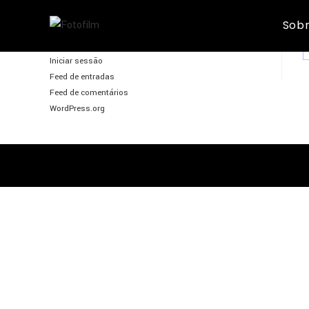
Skip
Sobr
to
FotoFilm
content
Iniciar sessão
Feed de entradas
Feed de comentários
WordPress.org