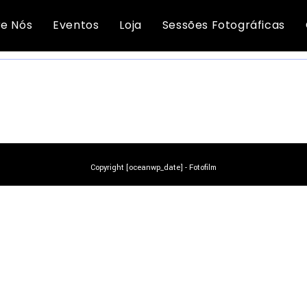
Convites Casamento
e Nós
Eventos
Loja
Sessões Fotográficas
NÃO FORAM ENCONTRADOS PRODUTOS CORRESPONDENTES À SUA PESQUISA.
Copyright [oceanwp_date] - Fotofilm