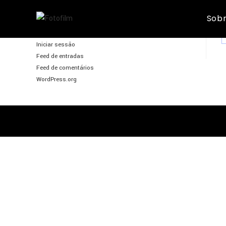
Skip
Sobr
to
FotoFilm
content
Iniciar sessão
Feed de entradas
Feed de comentários
WordPress.org