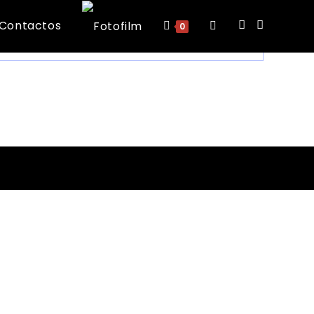
Contactos
Toggle
0
website
search