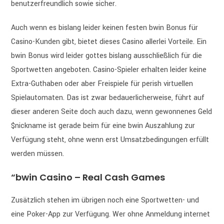
benutzerfreundlich sowie sicher.
Auch wenn es bislang leider keinen festen bwin Bonus für
Casino-Kunden gibt, bietet dieses Casino allerlei Vorteile. Ein
bwin Bonus wird leider gottes bislang ausschließlich für die
Sportwetten angeboten. Casino-Spieler erhalten leider keine
Extra-Guthaben oder aber Freispiele für perish virtuellen
Spielautomaten. Das ist zwar bedauerlicherweise, führt auf
dieser anderen Seite doch auch dazu, wenn gewonnenes Geld
$nickname ist gerade beim für eine bwin Auszahlung zur
Verfügung steht, ohne wenn erst Umsatzbedingungen erfüllt
werden müssen.
“bwin Casino – Real Cash Games
Zusätzlich stehen im übrigen noch eine Sportwetten- und
eine Poker-App zur Verfügung. Wer ohne Anmeldung internet