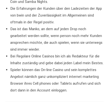
Coin und Samba Nights.
Die Erfahrungen der Kunden über den Ladezeiten der App
von bwin und der Zuverlässigkeit im Allgemeinen sind
oftmals in der Regel positiv.
Das ist das Manko, an dem auf jeden Drop noch
gearbeitet werden sollte, wenn person noch mehr Kunden
ansprechen möchte, die auch spielen, wenn sie unterwegs
sind immer wieder.
Bei Regolare Online Casinos bin ich als Redakteur für die
Inhalte zuständig und gebe dabei jeden Label mein Bestes.
Spieler können das On-line Casino und sein komplettes
Angebot nämlich ganz unkompliziert internet marketing
Browser ihres Cell phones oder Tablets aufrufen und sich
dort dann in den Account einloggen.