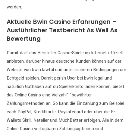
werden.
Aktuelle Bwin Casino Erfahrungen –
Ausführlicher Testbericht As Well As
Bewertung
Damit darf das Hersteller Casino-Spiele im Internet offiziell
anbieten, darüber hinaus deutsche Kunden können auf der
Website von bwin lawful und unter sicheren Bedingungen um
Echtgeld spielen. Damit perish User bei bwin legal und
natürlich Guthaben auf du Spielerkonto laden können, bietet
das Online Casino eine Vielzahl” “bewährter
Zahlungsmethoden an. So kann die Einzahlung zum Beispiel
each PayPal, Kreditkarte, Paysafecard oder über die E-
Wallets Skrill, Neteller und MuchBetter erfolgen. Alle in dem
Online Casino verfügbaren Zahlungsoptionen sind