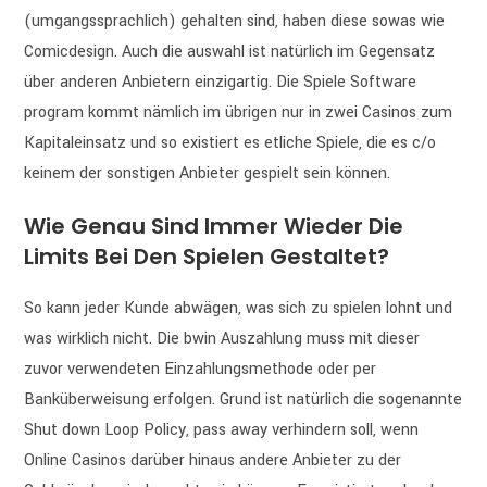
(umgangssprachlich) gehalten sind, haben diese sowas wie
Comicdesign. Auch die auswahl ist natürlich im Gegensatz
über anderen Anbietern einzigartig. Die Spiele Software
program kommt nämlich im übrigen nur in zwei Casinos zum
Kapitaleinsatz und so existiert es etliche Spiele, die es c/o
keinem der sonstigen Anbieter gespielt sein können.
Wie Genau Sind Immer Wieder Die
Limits Bei Den Spielen Gestaltet?
So kann jeder Kunde abwägen, was sich zu spielen lohnt und
was wirklich nicht. Die bwin Auszahlung muss mit dieser
zuvor verwendeten Einzahlungsmethode oder per
Banküberweisung erfolgen. Grund ist natürlich die sogenannte
Shut down Loop Policy, pass away verhindern soll, wenn
Online Casinos darüber hinaus andere Anbieter zu der