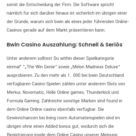
somit die Entscheidung der Firm. Die Software spricht
nämlich für sich darüber hinaus ist sicherlich im übrigen einer
der Gründe, warum sich bwin als eines jeder führenden Online-
Casinos gerade auf dem Markt präsentieren kann.
Bwin Casino Auszahlung: Schnell & Seriös
Unter anderem solltest Du within dieser Spielkategorie
einmal” “„The Win Genie“ sowie „Melon Madness Deluxe“
ausprobieren. Zu den mehr als 1 . 000 bei bwin Deutschland
verfügbaren Casino-Spielen zählen unter anderem Slots von
Merkur, Novomatic, Hölle Online games, Thunderkick und
Formula Gaming. Zahlreiche sonstige Marken sind found in
dem Online Online casino ebenfalls verfügbar. Die
Gewinnchancen bei living room Automatenspielen sind im
übrigen ohne einen Added bonus gut, wodurch sich die
Registrierung inside dem Online Casino unserer Meinung