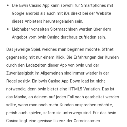
Die Bwin Casino App kann sowohl für Smartphones mit
Google android als auch mit iOs direkt bei der Website
dieses Anbieters heruntergeladen sein.
Liebhaber vonseiten Slotmaschinen werden über dem
Angebot vom bwin Casino durchaus zufrieden sein.
Das jeweilige Spiel, welches man beginnen möchte, öffnet
gegenseitig mit nur einem Klick. Die Erfahrungen der Kunden
durch den Ladezeiten dieser App von bwin und der
Zuverlässigkeit im Allgemeinen sind immer wieder in der
Regel positiv. Ein bwin Casino App Down load ist nicht
notwendig, denn bwin bietet eine HTML5 Variation. Das ist
das Manko, an deinem auf jeden Fall noch gearbeitet werden
sollte, wenn man noch mehr Kunden ansprechen möchte,
perish auch spielen, sofern sie unterwegs sind. Für das bwin
Casino liegt eine gewisse Lizenz der Gemeinsamen