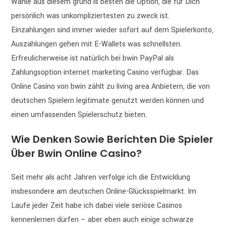
Wähle aus diesem grund is besten die Option, die für Dich
persönlich was unkompliziertesten zu zweck ist.
Einzahlungen sind immer wieder sofort auf dem Spielerkonto,
Auszahlungen gehen mit E-Wallets was schnellsten.
Erfreulicherweise ist natürlich bei bwin PayPal als
Zahlungsoption internet marketing Casino verfügbar. Das
Online Casino von bwin zählt zu living area Anbietern, die von
deutschen Spielern legitimate genutzt werden können und
einen umfassenden Spielerschutz bieten.
Wie Denken Sowie Berichten Die Spieler
Über Bwin Online Casino?
Seit mehr als acht Jahren verfolge ich die Entwicklung
insbesondere am deutschen Online-Glücksspielmarkt. Im
Laufe jeder Zeit habe ich dabei viele seriöse Casinos
kennenlernen dürfen – aber eben auch einige schwarze