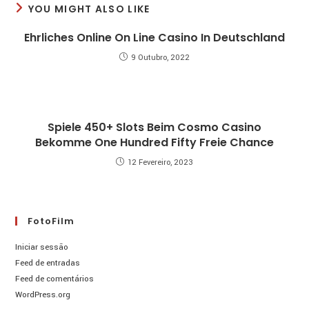
YOU MIGHT ALSO LIKE
Ehrliches Online On Line Casino In Deutschland
9 Outubro, 2022
Spiele 450+ Slots Beim Cosmo Casino
Bekomme One Hundred Fifty Freie Chance
12 Fevereiro, 2023
FotoFilm
Iniciar sessão
Feed de entradas
Feed de comentários
WordPress.org