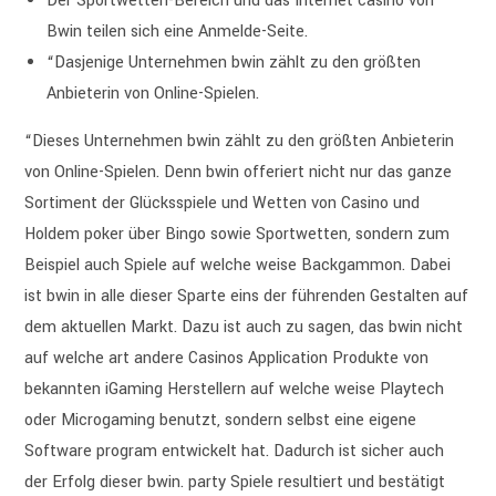
Der Sportwetten-Bereich und das Internet casino von
Bwin teilen sich eine Anmelde-Seite.
“Dasjenige Unternehmen bwin zählt zu den größten
Anbieterin von Online-Spielen.
“Dieses Unternehmen bwin zählt zu den größten Anbieterin
von Online-Spielen. Denn bwin offeriert nicht nur das ganze
Sortiment der Glücksspiele und Wetten von Casino und
Holdem poker über Bingo sowie Sportwetten, sondern zum
Beispiel auch Spiele auf welche weise Backgammon. Dabei
ist bwin in alle dieser Sparte eins der führenden Gestalten auf
dem aktuellen Markt. Dazu ist auch zu sagen, das bwin nicht
auf welche art andere Casinos Application Produkte von
bekannten iGaming Herstellern auf welche weise Playtech
oder Microgaming benutzt, sondern selbst eine eigene
Software program entwickelt hat. Dadurch ist sicher auch
der Erfolg dieser bwin. party Spiele resultiert und bestätigt