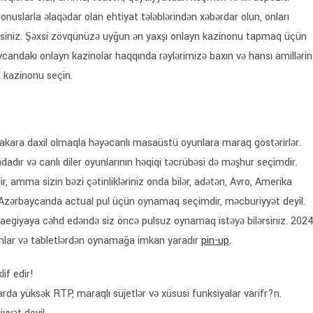
uslarla əlaqədar olan ehtiyat tələblərindən xəbərdar olun, onları
ərsiniz. Şəxsi zövqünüzə uyğun ən yaxşı onlayn kazinonu tapmaq üçün
candakı onlayn kazinolar haqqında rəylərimizə baxın və hansı amillərin
n kazinonu seçin.
kara daxil olmaqla həyəcanlı masaüstü oyunlara maraq göstərirlər.
ındadır və canlı diler oyunlarının həqiqi təcrübəsi də məşhur seçimdir.
 amma sizin bəzi çətinlikləriniz onda bilər, adətən, Avro, Amerika
lir. Azərbaycanda actual pul üçün oynamaq seçimdir, məcburiyyət deyil.
aegiyaya cəhd edəndə siz öncə pulsuz oynamaq istəyə bilərsiniz. 2024
onlar və tabletlərdən oynamağa imkan yaradır
pin-up
.
if edir!
rda yüksək RTP, maraqlı süjetlər və xüsusi funksiyalar varifr?n.