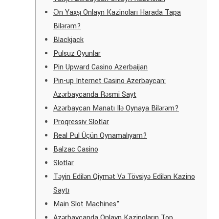
Ən Yaxşı Onlayn Kazinoları Harada Tapa
Bilərəm?
Blackjack
Pulsuz Oyunlar
Pin Upward Casino Azerbaijan
Pin-up Internet Casino Azerbaycan:
Azərbaycanda Rəsmi Sayt
Azərbaycan Manatı Ilə Oynaya Bilərəm?
Proqressiv Slotlar
Real Pul Üçün Oynamalıyam?
Balzac Casino
Slotlar
Təyin Edilən Qiymət Və Tövsiyə Edilən Kazino
Saytı
Main Slot Machines”
Azərbaycanda Onlayn Kazinoların Top