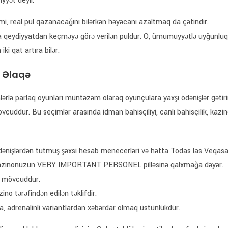
yət deyil.
, real pul qazanacağını bilərkən həyəcanı azaltmaq da çətindir.
 qeydiyyatdan keçməyə görə verilən puldur. O, ümumuyyətlə uyğunluq
i qat artıra bilər.
ə Əlaqə
nlərlə parlaq oyunları müntəzəm olaraq oyunçulara yaxşı ödənişlər gətiri
uddur. Bu seçimlər arasında idman bahisçiliyi, canlı bahisçilik, kazi
 ödənişlərdən tutmuş şəxsi hesab menecerləri və hətta Todas las Veqas
mli kazinonuzun VERY IMPORTANT PERSONEL pilləsinə qalxmağa dəyər.
ı mövcuddur.
o tərəfindən edilən təklifdir.
ra, adrenalinli variantlardan xəbərdar olmaq üstünlükdür.