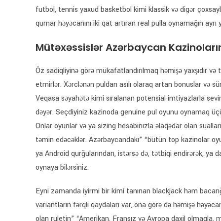
futbol, tennis yaxud basketbol kimi klassik və digər çoxs
qumar həyəcanını iki qat artıran real pulla oynamağın ayrı y
Mütəxəssislər Azərbaycan Kazinoların
Öz sadiqliyinə görə mükafatlandırılmaq həmişə yaxşıdır və 
etmirlər. Xərclənən puldan asılı olaraq artan bonuslar və s
Veqasa səyahətə kimi sıralanan potensial imtiyazlarla 
dəyər. Seçdiyiniz kazinoda genuine pul oyunu oynamaq üçün 
Onlar oyunlar və ya sizing hesabınızla əlaqədar olan sualla
təmin edəcəklər. Azərbaycandakı” “bütün top kazinolar oyu
ya Android qurğularından, istərsə də, tətbiqi endirərək, y
oynaya bilərsiniz.
Eyni zamanda iyirmi bir kimi tanınan blackjack həm bacarığ
variantların fərqli qaydaları var, ona görə də həmişə həyəca
olan ruletin” “Amerikan, Fransız və Avropa daxil olmaqla, mü