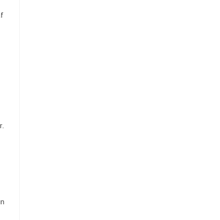
af
r.
ın