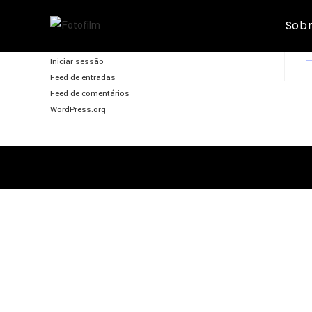
C
Skip
Sobr
to
FotoFilm
content
Iniciar sessão
Feed de entradas
Feed de comentários
WordPress.org