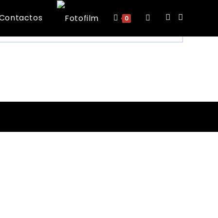
ão
Contactos
Toggle
0
website
search