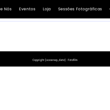
onvites - Batizado/Comunh
e Nós
Eventos
Loja
Sessões Fotográficas
NÃO FORAM ENCONTRADOS PRODUTOS CORRESPONDENTES À SUA PESQUISA.
Copyright [oceanwp_date] - Fotofilm