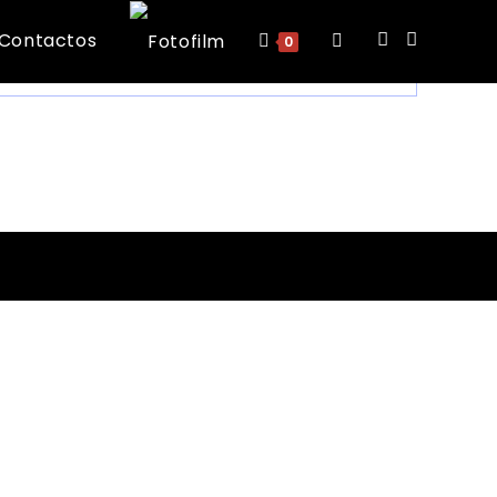
s
Contactos
Toggle
0
website
search