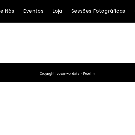
Convites - aniversário/festa
e Nós
Eventos
Loja
Sessões Fotográficas
NÃO FORAM ENCONTRADOS PRODUTOS CORRESPONDENTES À SUA PESQUISA.
Copyright [oceanwp_date] - Fotofilm