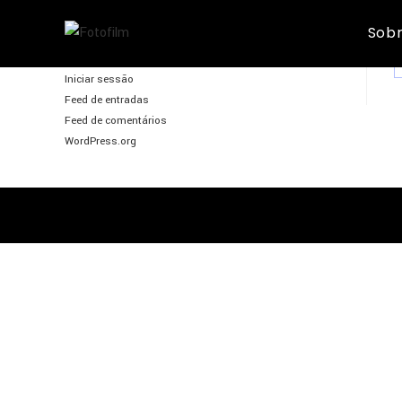
Skip
Sobr
to
FotoFilm
content
Iniciar sessão
Feed de entradas
Feed de comentários
WordPress.org